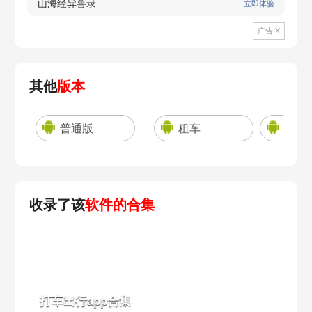
山海经异兽录
立即体验
广告 X
其他
版本
普通版
租车
手机
收录了该
软件的合集
打车出行app合集
出行