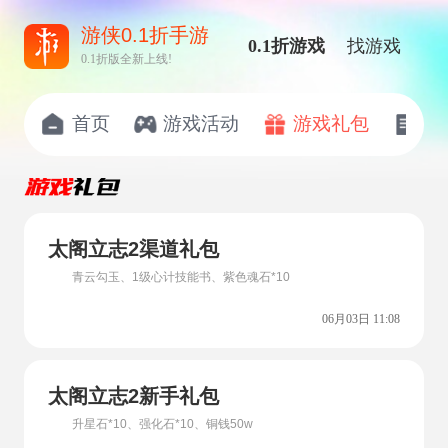
游侠0.1折手游
0.1折游戏
找游戏
0.1折版全新上线!
首页
游戏活动
游戏礼包
开
太阁立志2渠道礼包
青云勾玉、1级心计技能书、紫色魂石*10
06月03日 11:08
太阁立志2新手礼包
升星石*10、强化石*10、铜钱50w