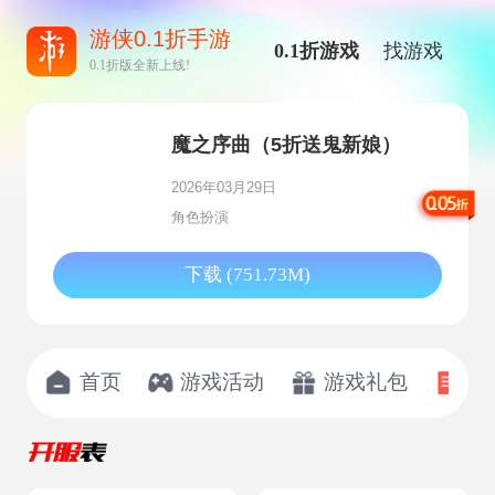
游侠0.1折手游
0.1折游戏
找游戏
0.1折版全新上线!
魔之序曲（5折送鬼新娘）
2026年03月29日
角色扮演
下载 (751.73M)
首页
游戏活动
游戏礼包
开