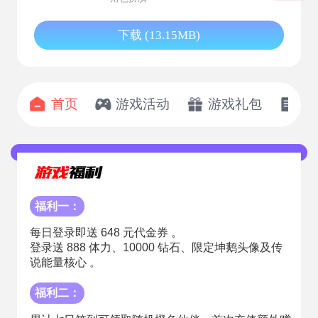
下载 (13.15MB)
首页
游戏活动
游戏礼包
开
福利一：
每日登录即送 648 元代金券 。
登录送 888 体力、10000 钻石、限定坤鹅头像及传
说能量核心 。
福利二：