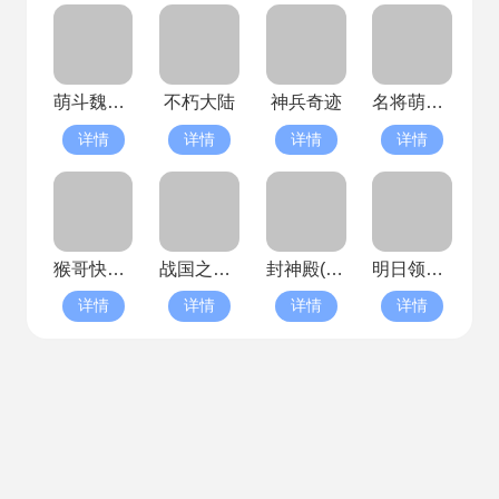
萌斗魏蜀吴
不朽大陆
神兵奇迹
名将萌萌消(已停服)
详情
详情
详情
详情
猴哥快跑(已停服)
战国之道(已停服)
封神殿(已停服)
明日领主(已停服)
详情
详情
详情
详情