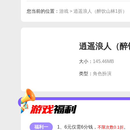
您当前的位置：
游戏 >
逍遥浪人（醉饮山林1折）
逍遥浪人（醉
大小：
145.46MB
类型：
角色扮演
福利一
1、6元仅需6分钱，
。
不限次数0.1折