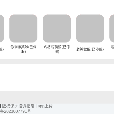
你来嘛英雄(已停
名将萌萌消(已停
服)
超神觉醒(已停服)
服)
服)
载
手机扫码下载
手机扫码下载
手机扫码下载
|
版权保护投诉指引
|
app上传
备2023007791号