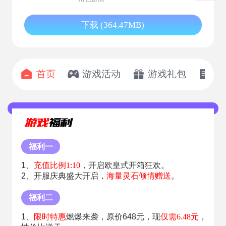
下载 (364.47MB)
首页
游戏活动
游戏礼包
开
福利一
1、
充值比例1:10
，开启欧皇式开箱狂欢。
2、开服庆典盛大开启，
海量灵石倾情赠送
。
福利二
1、
限时特惠
燃爆来袭，原价648元，现
仅需6.48元
，