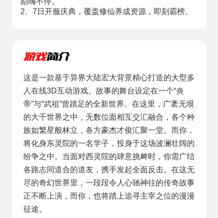
励嗨不停。
2、7日开服庆典，覆盖修仙养成资源，即刻霸榜。
这是一款基于异界大陆宏大背景精心打造的大型多
人在线3D互动游戏。故事的舞台设定在一个“炎
帝”与“武祖”曾踏足的全新世界。在这里，广袤无垠
的大千世界之中，无数位面相互交汇融合，各个种
族如繁星般林立，各方豪杰才俊汇聚一堂。而你，
将化身东灵院的一名学子，投身于这场波澜壮阔的
纷争之中。当面对西灵院的肆意挑衅时，你需广结
各路志同道合的道友，携手发起全面反击。在这无
尽的奇幻世界里，一段段令人心驰神往的传奇故事
正不断上演，而你，也将踏上追寻主宰之位的漫漫
征途。