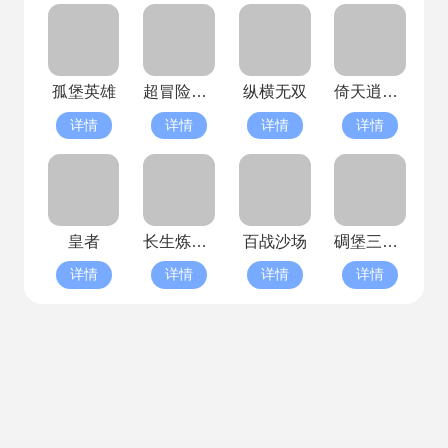
孤堡英雄
超冒险小镇物语2(已停服)
纵横无双
倚天逍遥录(已停服)
详情
详情
详情
详情
皇者
长生炼丹师
百战沙场
碉堡三国(已停服)
详情
详情
详情
详情