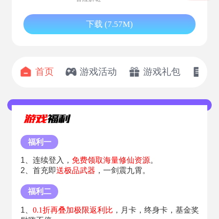
下载 (7.57M)
首页
游戏活动
游戏礼包
开
福利一
1、连续登入，
免费领取海量修仙资源
。
2、首充即
送极品武器
，一剑震九霄。
福利二
1、
0.1折再叠加极限返利比
，月卡，终身卡，基金奖