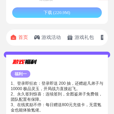
下载 (220.9M)
首页
游戏活动
游戏礼包
开
福利一
1、登录即狂欢：登录即送 200 抽，还赠超凡弟子与
10000 极品灵玉，开局战力直接起飞。
2、永久签到惊喜：连续签到，全图鉴弟子免费领，
团队配置有保障。
3、在线奖励不停：每日赠送800元充值卡，无需氪
金也能体验氪佬。