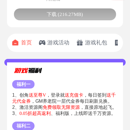
下载 (216.27MB)
首页
游戏活动
游戏礼包
开
福利一
1、创角
送至尊V
，登录就
送充值卡
，每日签到
送千
元代金券
，GM养老院一层代金券每日刷新兑换。
2、激活资源阁
免费领取无限资源
，直接原地起飞。
3、
0.05折超高返利
、福利版，上线即送千万资源。
福利二