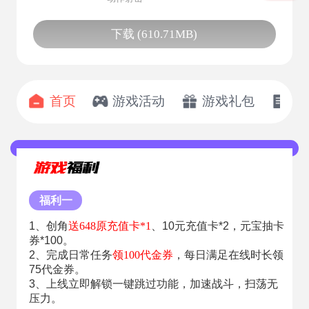
下载 (610.71MB)
首页
游戏活动
游戏礼包
开
福利一
1、创角
送648原充值卡*1
、10元充值卡*2，元宝抽卡
券*100。
2、完成日常任务
领100代金券
，每日满足在线时长领
75代金券。
3、上线立即解锁一键跳过功能，加速战斗，扫荡无
压力。