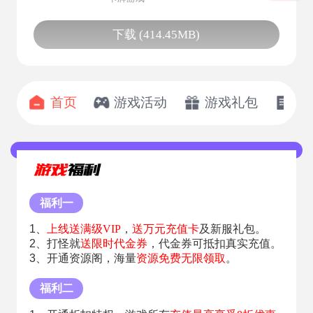
下载 (414.45MB)
首页
游戏活动
游戏礼包
开
福利一
1、
上线送满级VIP
，
送万元充值卡
及新服礼包。
2、打怪就
送限时代金券
，代金券可抵扣真实充值。
3、开通资源阁，海量
资源免费无限领取
。
福利二