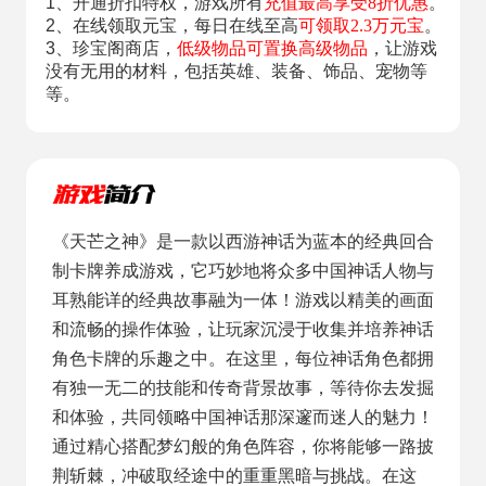
1、开通折扣特权，游戏所有
充值最高享受8折优惠
。
2、在线领取元宝，每日在线至高
可领取2.3万元宝
。
3、珍宝阁商店，
低级物品可置换高级物品
，让游戏
没有无用的材料，包括英雄、装备、饰品、宠物等
等。
《天芒之神》是一款以西游神话为蓝本的经典回合
制卡牌养成游戏，它巧妙地将众多中国神话人物与
耳熟能详的经典故事融为一体！游戏以精美的画面
和流畅的操作体验，让玩家沉浸于收集并培养神话
角色卡牌的乐趣之中。在这里，每位神话角色都拥
有独一无二的技能和传奇背景故事，等待你去发掘
和体验，共同领略中国神话那深邃而迷人的魅力！
通过精心搭配梦幻般的角色阵容，你将能够一路披
荆斩棘，冲破取经途中的重重黑暗与挑战。在这