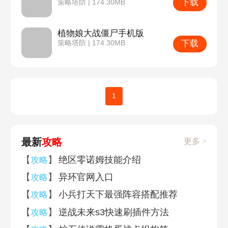
下载
策略塔防 | 174.30MB
植物娘大战僵尸手机版
下载
策略塔防 | 174.30MB
1
最新
攻略
更多 >
【
】
绝区零诺姆技能介绍
攻略
【
】
异环官网入口
攻略
【
】
小兵打天下最强阵容搭配推荐
攻略
【
】
逆战未来s3快速刷插件方法
攻略