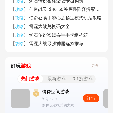
【
】
炉石传说霍格蛋战卡组构筑
攻略
【
】
仙逆战天道46-50关最强阵容搭配推荐
攻略
【
】
使命召唤手游心之秘宝模式玩法攻略
攻略
【
】
雷霆大战兑换码大全
攻略
【
】
炉石传说盗贼吞手手卡组构筑
攻略
【
】
雷霆大战最强神器选择推荐
攻略
好玩
游戏
更多 >
热门游戏
最新游戏
0.1折游戏
镜像空间游戏
详情
评分：7.80
多种玩法模式供大家体验