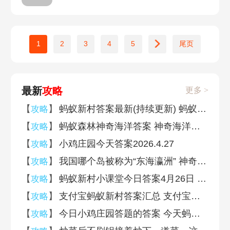
1
2
3
4
5
尾页
最新
攻略
更多 >
【
】
蚂蚁新村答案最新(持续更新) 蚂蚁新村答案今日答题答案
攻略
【
】
蚂蚁森林神奇海洋答案 神奇海洋今日答案最新
攻略
【
】
小鸡庄园今天答案2026.4.27
攻略
【
】
我国哪个岛被称为“东海瀛洲” 神奇海洋4月26日答案
攻略
【
】
蚂蚁新村小课堂今日答案4月26日 在中国古代传说中发明养蚕缫丝技术的是
攻略
【
】
支付宝蚂蚁新村答案汇总 支付宝蚂蚁新村答案大全
攻略
【
】
今日小鸡庄园答题的答案 今天蚂蚁庄园答案汇总
攻略