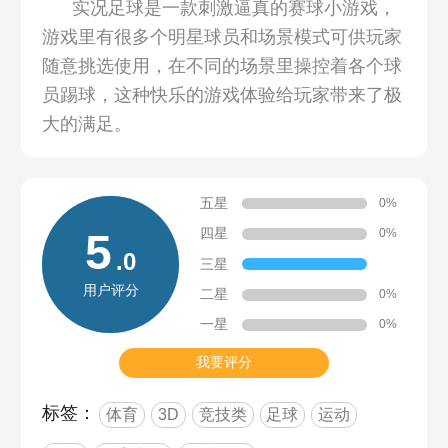
实况足球是一款刺激逼真的赛球小游戏，
游戏里有很多个明星球员和场景模式可供玩家
随意挑选使用，在不同的场景里操控着各个球
员踢球，这种快乐的游戏体验给玩家带来了极
大的满足。
五星
0%
四星
5
0%
.0
三星
100%
用户评分
二星
0%
一星
0%
我要评分
标签：
体育
3D
竞技类
足球
运动