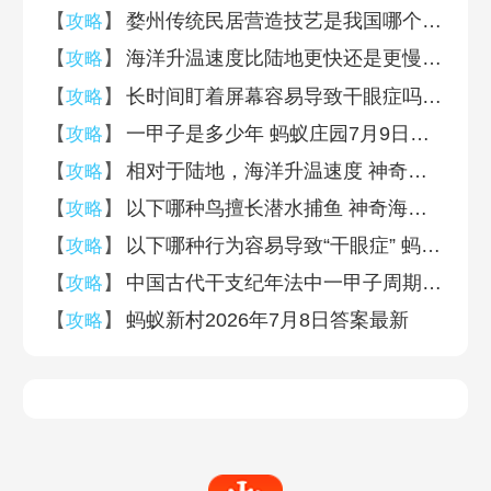
【
】
婺州传统民居营造技艺是我国哪个地方的建筑技艺 蚂蚁新村7月8日答案
攻略
【
】
海洋升温速度比陆地更快还是更慢 神奇海洋7月8日答案最新
攻略
【
】
长时间盯着屏幕容易导致干眼症吗 蚂蚁庄园7月9日答案最新
攻略
【
】
一甲子是多少年 蚂蚁庄园7月9日答案
攻略
7月3日题二
7月3日题一
7月2日题二
【
】
相对于陆地，海洋升温速度 神奇海洋7月8日答案
攻略
【
】
以下哪种鸟擅长潜水捕鱼 神奇海洋7月7日答案
攻略
【
】
以下哪种行为容易导致“干眼症” 蚂蚁庄园7月9日答案早知道
攻略
【
】
中国古代干支纪年法中一甲子周期是多少年 蚂蚁庄园7月9日答案早知道
攻略
7月2日题一
7月1日题二
7月1日题一
【
】
蚂蚁新村2026年7月8日答案最新
攻略