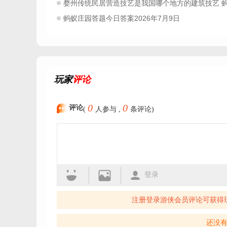
婺州传统民居营造技艺是我国哪个地方的建筑技艺 蚂蚁新村今日答案2026.7
2026春运购票日历app
蚂蚁庄园答题今日答案2026年7月9日
巴士出行app
票房排行
电影票房查询app
好
查看票房软件
玩家
评论
0
0
评论
(
人参与 ,
条评论)
登录
注册登录游侠会员评论可获得
还没