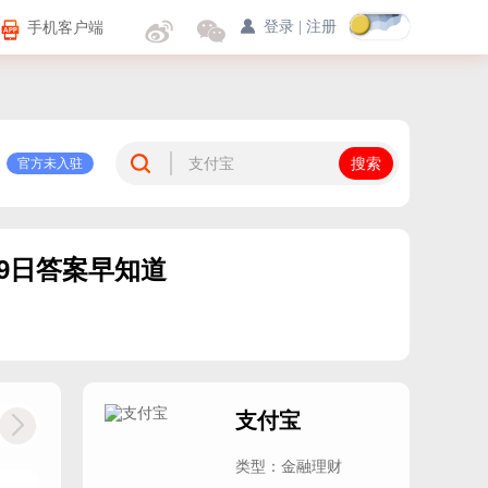
手机客户端
登录
|
注册
官方未入驻
9日答案早知道
支付宝
5日题二
7月5日题一
7月4日题二
7月4日题一
7月3日题
类型：金融理财