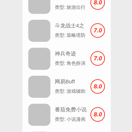
8.0
8.1.12
类型: 旅游出行
斗龙战士4之
7.0
双龙核
类型: 策略塔防
神兵奇迹
7.0
类型: 角色扮演
网易Buff
8.0
类型: 游戏辅助
番茄免费小说
8.0
安卓
类型: 小说漫画