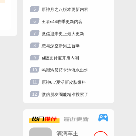
5
原神月之八版本更新内容
6
王者s44赛季更新内容
7
微信迎来史上最大更新
8
恋与深空新男主首曝
9
ai版支付宝开启内测
10
鸣潮洛瑟菈卡池流水出炉
11
原神6.7夏活新皮肤爆料
12
微信朋友圈能精准搜索了
热门
推荐
最近
更新
滴滴车主