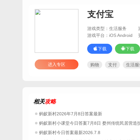
支付宝
游戏类型：生活服务
游戏平台：iOS Android
下载
下载
进入专区
购物
支付
生活服
财务管理
快递查询
手机超市
外卖订餐
吃货必备
生活采购
赚钱手机app
炒股
相关
攻略
影院购票
同城服务
掌上公交app
社区服务
蚂蚁新村2026年7月8日答案最新
摆地摊app
十一假期
蚂蚁新村小课堂今日答案7月8日 婺州传统民居营造技艺是我国哪个地方的建
点餐app
交电费app
开学必备软件清单
网
蚂蚁新村今日答案最新2026.7.8
假期2026app
支付宝