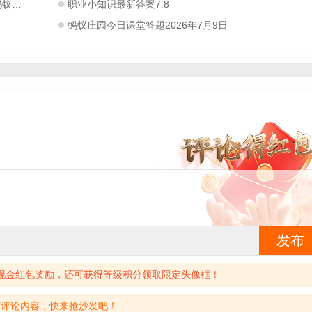
.8
职业小知识最新答案7.8
过年放假app
春节假期旅游必备app
蚂蚁庄园今日课堂答题2026年7月9日
app
购物交易app
交互聊天app
用的阿里软件
安卓软件排行榜
发布
现金红包奖励，还可获得等级积分领取限定头像框！
有评论内容，快来抢沙发吧！