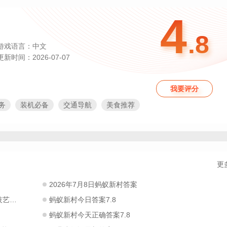
4
.8
游戏语言：中文
更新时间：2026-07-07
我要评分
务
装机必备
交通导航
美食推荐
上门服务
酒店预订
春运抢票
过年必备
税收管理
话费充值
个税
手机POS机
住宿
轻松赚钱
沾福气
领红包赚钱
更
火车查询
果蔬生鲜
家政服务app
app
公交地铁app
居家生活app
2026年7月8日蚂蚁新村答案
抢票
缴费平台
公益app
热门软件
筑技艺
蚂蚁新村今日答案7.8
2026春节抢红包
大学生必备软件app
络交互app
2026抢票app合集
蚂蚁新村今天正确答案7.8
下载安装免费2026最新版