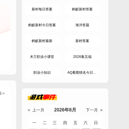
新村每日答案
蚂蚁新村答案
蚂蚁新村今日答案
海洋答题
蚂蚁新村最新
新村答案
木兰职业小课堂
2026集五福
职业小知识
AQ看图猜名今日答案
多>
游戏
事件
2026年8月
< 上一月
下一月 >
一
二
三
四
五
六
日