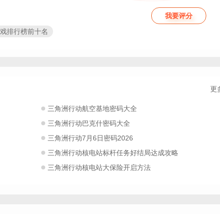
我要评分
6游戏排行榜前十名
戏大盘点
高人气的射击手游
026好玩的大型游戏
三角洲行动手机版
角洲行动官服
2026有趣的多人联机游戏
的手游
三角洲行动手游2026最新版本
更
三角洲行动手游正版
击手游
三角洲行动手游安卓版
三角洲行动航空基地密码大全
三角洲行动巴克什密码大全
三角洲行动7月6日密码2026
三角洲行动核电站标杆任务好结局达成攻略
三角洲行动核电站大保险开启方法