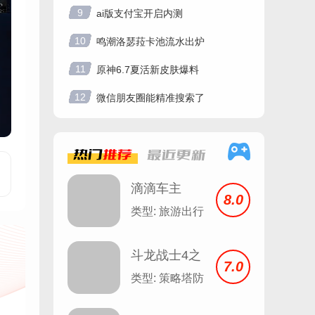
9
ai版支付宝开启内测
10
鸣潮洛瑟菈卡池流水出炉
11
原神6.7夏活新皮肤爆料
12
微信朋友圈能精准搜索了
热门
推荐
最近
更新
滴滴车主
8.0
8.1.12
类型: 旅游出行
斗龙战士4之
7.0
双龙核
类型: 策略塔防