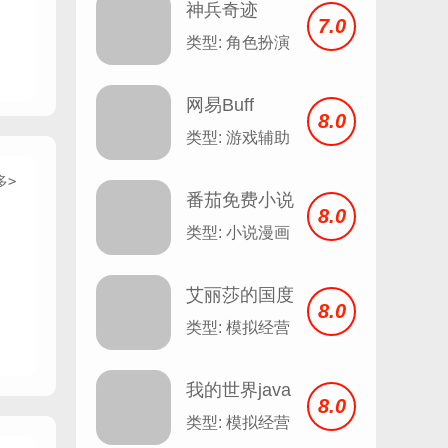
神兵奇迹
7.0
类型: 角色扮演
网易Buff
8.0
类型: 游戏辅助
多>
番茄免费小说
8.0
安卓
类型: 小说漫画
艾丽莎的国度
8.0
类型: 模拟经营
我的世界java
8.0
版
类型: 模拟经营