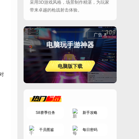
采用3D游戏风格，场景制作精湛，为玩家
带来卓越的枪战射击体验。
广告 X
电脑玩手游神器
电脑版下载
对
热门
标签
S8赛季任务
新手攻略
干员图鉴
每日密码