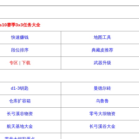
热门攻略
s10赛季3x3任务大全
快速赚钱
地图工具
段位排序
典藏皮推荐
专区
|
下载
武器升级
资源获取
d1-3钥匙
曼德尔砖
仓库扩容箱
乌鲁鲁
长弓溪谷物资
零号大坝物资
航天基地大金
长弓溪谷大金