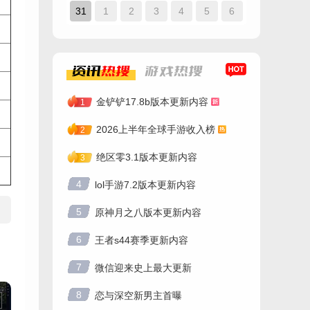
31
1
2
3
4
5
6
资讯
热搜
游戏
热搜
金铲铲17.8b版本更新内容
1
2026上半年全球手游收入榜
2
绝区零3.1版本更新内容
3
4
lol手游7.2版本更新内容
5
原神月之八版本更新内容
6
王者s44赛季更新内容
7
微信迎来史上最大更新
8
恋与深空新男主首曝