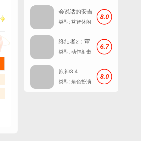
会说话的安吉
8.0
拉 Talking
类型: 益智休闲
Angela v2.3
终结者2：审
6.7
判日
类型: 动作射击
原神3.4
8.0
类型: 角色扮演