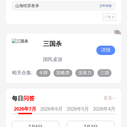
山海经异兽录
立即体验
广告 X
X
三国杀
详情
国民桌游
相关合集:
卡牌
策略类
没体力
三国
每日
问答
更多>
2026年7月
2026年6月
2026年5月
2026年4月
20
7月6日
7月3日