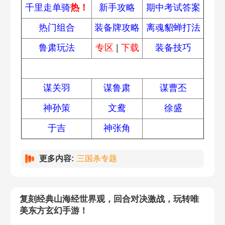
千里走单骑
热！
新手攻略
期中考试答案
热门组合
装备牌攻略
离魂貂蝉打法
鲁肃玩法
专区
|
下载
装备技巧
武将技能
谋关羽
谋鲁肃
谋曹丕
神孙策
文鸯
徐盛
于吉
神张角
更多内容:
三国杀专题
复刻经典山海经世界观，回合对决激战，玩转唯
美东方玄幻手游！