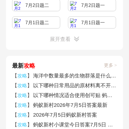
7月2日题二
7月2日题一
7月1日题二
7月1日题一
展开查看
6月30日题二
6月30日题一
6月29日题二
6月29日题一
最新
攻略
更多 >
6月28日题二
6月28日题一
【
】
海洋中数量最多的生物群落是什么 神奇海洋7月5日答案
攻略
【
】
以下哪种日常用品的原材料离不开石油 蚂蚁庄园7月6日答案早知道
攻略
6月27日题二
6月27日题一
【
】
以下哪种情况适合使用创可贴 蚂蚁庄园7月6日答案早知道
攻略
【
】
蚂蚁新村2026年7月5日答案最新
攻略
6月26日题二
6月26日题一
【
】
2026年7月5日蚂蚁新村答案
攻略
【
】
蚂蚁新村小课堂今日答案7月5日 甜水泡豆酸水点浆说的是哪种非遗美食的制作特点
攻略
6月25日题二
6月25日题一