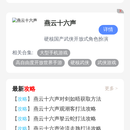
X
燕云十六声
详情
硬核国产武侠开放式角色扮演
相关合集:
大型手机游戏
高自由度开放世界手游
硬核武侠
武侠游戏
最新
攻略
更多 >
【
】
燕云十六声对剑如晤获取方法
攻略
【
】
燕云十六声观潮客打法攻略
攻略
【
】
燕云十六声拏云蛇打法攻略
攻略
【
】
燕云十六声沧流走虺打法攻略
攻略