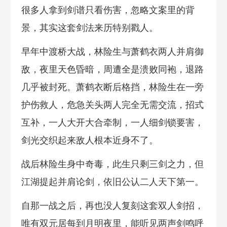
很多人拿到剑谱只看伤害，忽略文案里的背
景，其实这套剑法来历特别戳人。
早年中渡桥大战，林险生与萧鹤衣两人并肩御
敌，夜里天色昏暗，周遭全是溃败同袍，退路
几乎被封死。萧鹤衣断后格挡，林险生在一旁
护伤救人，危急关头两人完全无需交流，招式
互补，一人大开大合牵制，一人细剑锁要害，
剑光交织起来敌人根本近身不了。
战后林险生身中奇毒，此生只剩三剑之力，但
江湖提起并肩论剑，依旧公认二人天下第一。
自那一战之后，再也没人复刻这套双人剑招，
唯有双元居每到月明夜里，能听见两声剑鸣呼