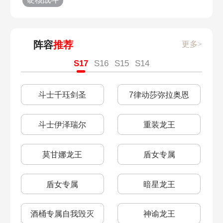
阵容
推荐
更多>
S17
S16
S15
S14
斗士千珏剑圣
7律动莎弥拉奥恩
斗士伊泽瑞尔
重装龙王
莫甘娜龙王
盾女专属
盾女专属
暗星龙王
酒桶专属自我毁灭
神谕龙王