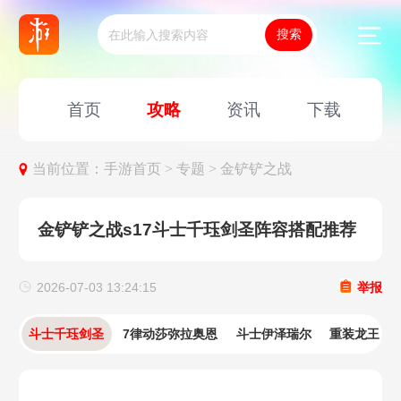
首页
攻略
资讯
下载
当前位置：
手游首页 >
专题 >
金铲铲之战
金铲铲之战s17斗士千珏剑圣阵容搭配推荐
2026-07-03 13:24:15
举报
斗士千珏剑圣
7律动莎弥拉奥恩
斗士伊泽瑞尔
重装龙王