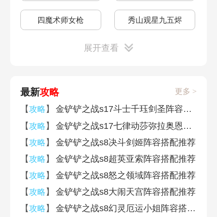
四魔术师女枪
秀山观星九五烬
展开查看
六暗星卡莎
莫德凯撒专属热寂
海魔贝蕾亚
斗狂剑圣
最新
攻略
更多 >
木灵薇古丝95
单顶贝蕾亚
【
】
金铲铲之战s17斗士千珏剑圣阵容搭配推荐
攻略
【
】
金铲铲之战s17七律动莎弥拉奥恩阵容搭配推荐
攻略
机甲厄加特
剑魔专属星界连招
【
】
金铲铲之战s8决斗剑姬阵容搭配推荐
攻略
【
】
金铲铲之战s8超英亚索阵容搭配推荐
攻略
波比专属飙速木灵
宇宙大爆炸专属
【
】
金铲铲之战s8怒之领域阵容搭配推荐
攻略
【
】
金铲铲之战s8大闹天宫阵容搭配推荐
攻略
新星厄加特
派克专属赏金杀手
【
】
金铲铲之战s8幻灵厄运小姐阵容搭配推荐
攻略