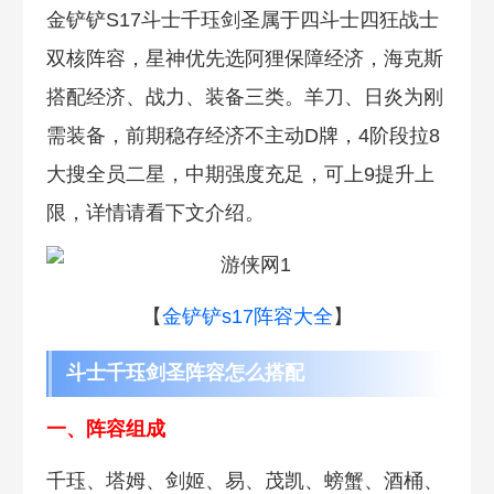
金铲铲S17斗士千珏剑圣属于四斗士四狂战士
双核阵容，星神优先选阿狸保障经济，海克斯
搭配经济、战力、装备三类。羊刀、日炎为刚
需装备，前期稳存经济不主动D牌，4阶段拉8
大搜全员二星，中期强度充足，可上9提升上
限，详情请看下文介绍。
【
金铲铲s17阵容大全
】
斗士千珏剑圣阵容怎么搭配
一、阵容组成
千珏、塔姆、剑姬、易、茂凯、螃蟹、酒桶、