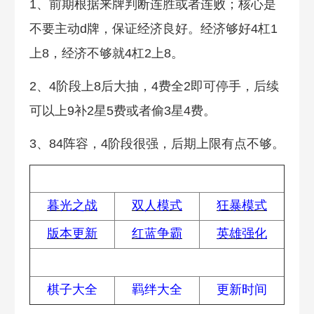
1、前期根据来牌判断连胜或者连败；核心是
不要主动d牌，保证经济良好。经济够好4杠1
上8，经济不够就4杠2上8。
2、4阶段上8后大抽，4费全2即可停手，后续
可以上9补2星5费或者偷3星4费。
3、84阵容，4阶段很强，后期上限有点不够。
热门攻略
暮光之战
双人模式
狂暴模式
版本更新
红蓝争霸
英雄强化
S18赛季
棋子大全
羁绊大全
更新时间