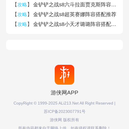
八四牧羊人娜美
拼多多露露
【
】
金铲铲之战s8六斗拉面贾克斯阵容搭配推荐
攻略
【
】
金铲铲之战s8超英赛娜阵容搭配推荐
攻略
新星千珏
八四太空律动
【
】
金铲铲之战s8小天才璐璐阵容搭配推荐
攻略
八四飞机库奇
观星狙霞烬95
新星海魔人大卑
拼多多卡莎小鱼人
重装妖姬乐芙兰
织命卡牌女警双c
观星崔斯特
拼多多神谕女枪
游侠网APP
CopyRight © 1999-2025 ALi213.Net All Right Reserved |
木灵小法维迦
六斗科加斯
苏ICP备2023007791号
游侠网 版权所有
新星海魔卑尔维斯
新星特工剑圣易
所有内容都来自于网络上传，如有侵权请联系删除！