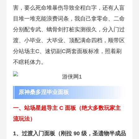
害，要么死命堆暴伤导致全程白字，还有人盲
目堆一堆充能浪费词条，我自己拿零命、二命
分别配专武、螭骨剑打桩实测很久，分入门过
渡、小毕业、大毕业、顶配满命四档，顺带区
分站场主C、速切副C两套面板标准，照着刷
不瞎耗体力。
原神桑多涅毕业面板
一、站场星超导主 C 面板（绝大多数玩家主
流玩法）
1、过渡入门面板（刚拉 90 级，圣遗物半成品