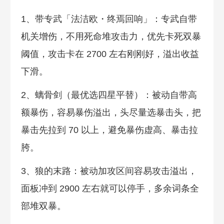
1、带专武「法洁欧・终焉回响」：专武自带
机关增伤，不用死命堆攻击力，优先卡死双暴
阈值，攻击卡在 2700 左右刚刚好，溢出收益
下滑。
2、螭骨剑（最优选四星平替）：被动自带高
额暴伤，容易暴伤溢出，头尽量选暴击头，把
暴击先拉到 70 以上，避免暴伤虚高、暴击拉
胯。
3、狼的末路：被动加攻区间容易攻击溢出，
面板冲到 2900 左右就可以停手，多余词条全
部堆双暴。