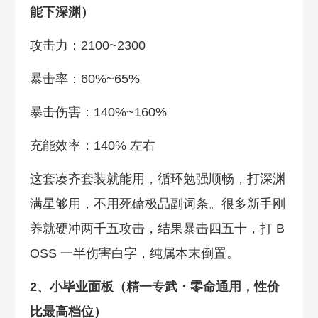
能下深渊）
攻击力：2100~2300
暴击率：60%~65%
暴击伤害：140%~160%
充能效率：140% 左右
这套凑齐套装就能用，循环勉强顺畅，打深渊
满星够用，不用死磕极品副词条。很多新手刚
养就硬冲两千五攻击，结果暴击四五十，打 B
OSS 一半伤害白字，纯属本末倒置。
2、小毕业面板（精一专武・零命通用，性价
比最高档位）