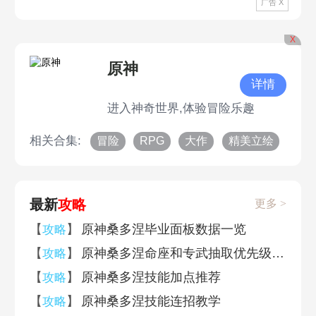
广告 X
X
原神
详情
进入神奇世界,体验冒险乐趣
相关合集:
冒险
RPG
大作
精美立绘
最新
攻略
更多 >
【
】
原神桑多涅毕业面板数据一览
攻略
【
】
原神桑多涅命座和专武抽取优先级推荐
攻略
【
】
原神桑多涅技能加点推荐
攻略
【
】
原神桑多涅技能连招教学
攻略