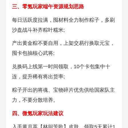
三、零氪玩家端午资源规划思路
每日活跃度拉满，囤材料全力制作粽子，多刷
沙盘战斗补齐粽叶糯米;
产出黄金粽不要自用，上架交易行换取元宝，
囤卡包抽核心武将;
兑换码上线第一时间领取，10个卡包集中十
连，提升稀有将出货率;
粽子开出的将魂、宝物碎片优先供给国家队主
力，不要分散培养。
四、微氪玩家玩法建议
入手黄月英【林间芳歌】皮肤，领取5天累计1