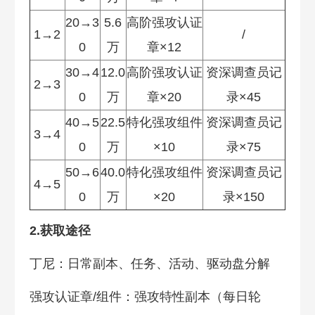
20→3
5.6
高阶强攻认证
1→2
/
0
万
章×12
30→4
12.0
高阶强攻认证
资深调查员记
2→3
0
万
章×20
录×45
40→5
22.5
特化强攻组件
资深调查员记
3→4
0
万
×10
录×75
50→6
40.0
特化强攻组件
资深调查员记
4→5
0
万
×20
录×150
2.获取途径
丁尼：日常副本、任务、活动、驱动盘分解
强攻认证章/组件：强攻特性副本（每日轮