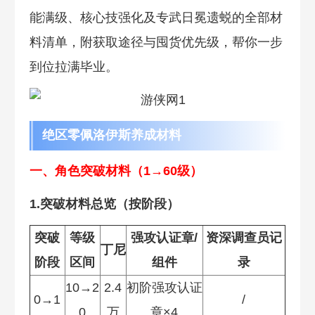
能满级、核心技强化及专武日冕遗蜕的全部材
料清单，附获取途径与囤货优先级，帮你一步
到位拉满毕业。
绝区零佩洛伊斯养成材料
一、角色突破材料（1→60级）
1.突破材料总览（按阶段）
突破
等级
强攻认证章/
资深调查员记
丁尼
阶段
区间
组件
录
10→2
2.4
初阶强攻认证
0→1
/
0
万
章×4