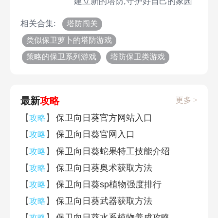
建立新的塔防,守护好自己的家园
相关合集:
塔防闯关
类似保卫萝卜的塔防游戏
策略的保卫系列游戏
塔防保卫类游戏
最新
攻略
更多 >
【
】
保卫向日葵官方网站入口
攻略
【
】
保卫向日葵官网入口
攻略
【
】
保卫向日葵蛇果特工技能介绍
攻略
【
】
保卫向日葵奥术获取方法
攻略
【
】
保卫向日葵sp植物强度排行
攻略
【
】
保卫向日葵武器获取方法
攻略
【
】
保卫向日葵水系植物养成攻略
攻略