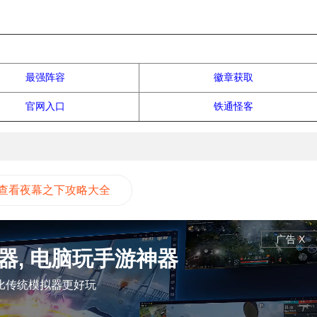
热门攻略
最强阵容
徽章获取
官网入口
铁通怪客
查看夜幕之下攻略大全
广告 X
器, 电脑玩手游神器
比传统模拟器更好玩