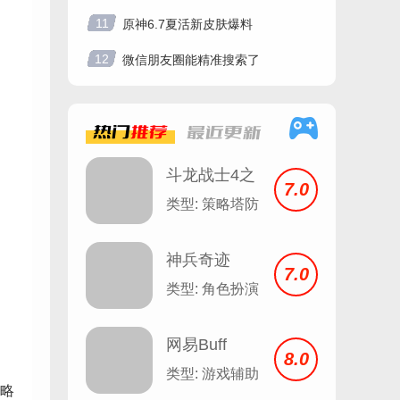
11
原神6.7夏活新皮肤爆料
12
微信朋友圈能精准搜索了
热门
推荐
最近
更新
斗龙战士4之
7.0
双龙核
类型: 策略塔防
神兵奇迹
7.0
类型: 角色扮演
网易Buff
8.0
类型: 游戏辅助
略