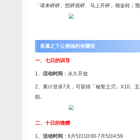
「请来砰砰、想砰就砰、马上开砰」领金砖；预
夜幕之下公测福利有哪些
一、七日的训导
1、
活动时间
：永久开放
2、累计登录7天，可获得「秘誓之刃」X10、五
励。
二、十日的馈赠
1、
活动时间
：6月5日10:00-7月5日4:59