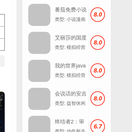
番茄免费小说
8.0
安卓
类型: 小说漫画
艾丽莎的国度
8.0
类型: 模拟经营
我的世界java
8.0
版
类型: 模拟经营
会说话的安吉
8.0
拉 Talking
类型: 益智休闲
Angela v2.3
终结者2：审
6.7
判日
类型: 动作射击