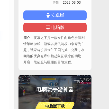
更新：
2026-06-03
安卓版
电脑版
简介：
夜幕之下是一款女性向角色扮演剧
情策略游戏，游戏以复仇与权力争夺为主
题，玩家将扮演米兰王国的第一公爵，在
幽暗的废弃仓库中拾起象征欲念的钥匙，
开启一段征服与臣服的冒险旅程。
广告 X
电脑玩手游神器
电脑版下载