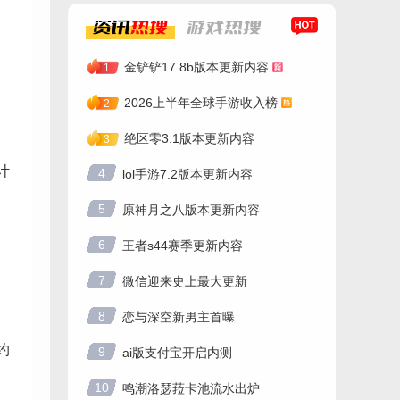
资讯
热搜
游戏
热搜
金铲铲17.8b版本更新内容
1
2026上半年全球手游收入榜
2
绝区零3.1版本更新内容
3
计
4
lol手游7.2版本更新内容
5
原神月之八版本更新内容
6
王者s44赛季更新内容
7
微信迎来史上最大更新
8
恋与深空新男主首曝
约
9
ai版支付宝开启内测
10
鸣潮洛瑟菈卡池流水出炉