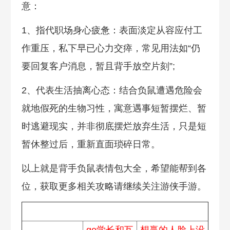
意：
1、指代职场身心疲惫：表面淡定从容应付工
作重压，私下早已心力交瘁，常见用法如“仍
要回复客户消息，暂且背手放空片刻”;
2、代表生活抽离心态：结合负鼠遭遇危险会
就地假死的生物习性，寓意遇事短暂摆烂、暂
时逃避现实，并非彻底摆烂放弃生活，只是短
暂休整过后，重新直面琐碎日常。
以上就是背手负鼠表情包大全，希望能帮到各
位，获取更多相关攻略请继续关注游侠手游。
2025热梗排名
go学长和瓦
想赢的人脸上没