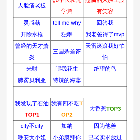
人脸痞老板
学弟
有笑容
灵感菇
tell me why
回答我
开除水枪
独攀
我老爸得了mvp
曾经的天才萧
天雷滚滚我好怕
三国杀差评
炎
怕
来财
喂我花生
绝望的鸟
肺雾贝利亚
特辣的海藻
2024热梗排名
我发现了石油
我有四不吃
T
大香蕉
TOP3
TOP1
OP2
city不city
加纳
因为他善
晚安大小姐
小弟膜拜你
已老实求放过