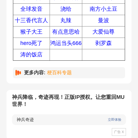
全球发音
浇给
南方小土豆
十三香代言人
丸辣
曼波
猴子大王
有点意思哈
大爱仙尊
hero死了
鸿运当头666
剥罗森
涛的饭店
更多内容:
梗百科专题
神兵降临，奇迹再现！正版IP授权。让您重回MU
世界！
神兵奇迹
立即体验
广告 X