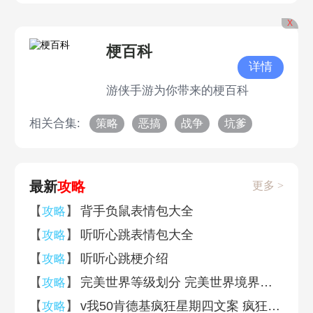
X
梗百科
详情
游侠手游为你带来的梗百科
相关合集:
策略
恶搞
战争
坑爹
最新
攻略
更多 >
【
】
背手负鼠表情包大全
攻略
【
】
听听心跳表情包大全
攻略
【
】
听听心跳梗介绍
攻略
【
】
完美世界等级划分 完美世界境界等级介绍
攻略
【
】
v我50肯德基疯狂星期四文案 疯狂星期四v50文案
攻略