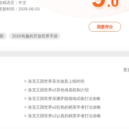
.0
游戏语言：中文
更新时间：2026-06-03
我要评分
最新
2026有趣的开放世界手游
探索冒险游戏
开放式世界冒险
王国守卫的游戏
类似王国保卫战的游戏
2026必玩的高自由度的手游
战斗手游合集
王国系列手游
更
放世界生存游戏
保卫王国类的游戏
王国经营游戏
类似塔防王国之战的游戏
洛克王国世界圣光迪莫上线时间
型的战争策略游戏
洛克王国世界
洛克王国世界s2异色保底机制介绍
洛克王国世界正版
洛克王国世界官方版
洛克王国世界深渊罗隐领地试炼打法攻略
洛克王国世界s2狂热的精英学者打法攻略
洛克王国世界s2认真的精英学者打法攻略