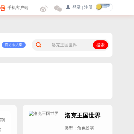
手机客户端
登录
|
注册
官方未入驻
洛克王国世界
期
类型：角色扮演
类