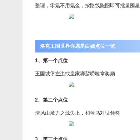
整理，零氪不用氪金，按路线跑图即可批量囤星
洛克王国世界许愿星白嫖点位一览
1、第一个点位
王国城堡左边找皇家狮鹫唠嗑拿奖励
2、第二个点位
清风山魔力之源边上，和蓝鸟对话领奖
3、第三个点位