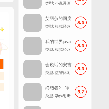
安卓
类型: 小说漫画
艾丽莎的国度
8.0
类型: 模拟经营
我的世界java
8.0
版
类型: 模拟经营
会说话的安吉
8.0
拉 Talking
类型: 益智休闲
Angela v2.3
终结者2：审
6.7
判日
类型: 动作射击