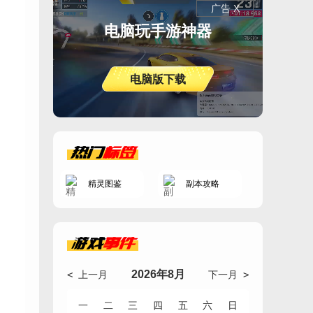
广告 X
电脑玩手游神器
电脑版下载
热门
标签
精灵图鉴
副本攻略
游戏
事件
2026年8月
< 上一月
下一月 >
一
二
三
四
五
六
日