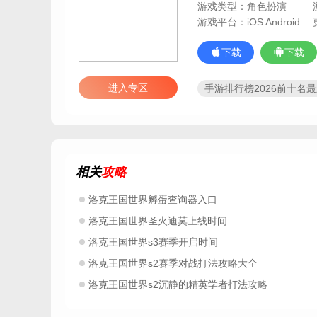
游戏类型：角色扮演
游戏平台：iOS Android
下载
下载
进入专区
手游排行榜2026前十名
精灵养成游戏
RPG
自由探索世界的游戏
画风好自由度高手游
王国冒险类游戏
王国
相关
攻略
王国类型游戏
像素开
守护王国的游戏
卡通
洛克王国世界孵蛋查询器入口
征服世界的游戏
世界
洛克王国世界圣火迪莫上线时间
洛克王国世界手机版
洛克王国世界安卓版
洛克王国世界s3赛季开启时间
洛克王国世界s2赛季对战打法攻略大全
洛克王国世界s2沉静的精英学者打法攻略