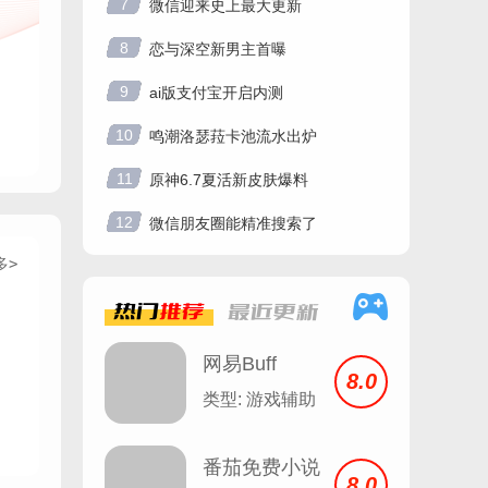
7
微信迎来史上最大更新
8
恋与深空新男主首曝
9
ai版支付宝开启内测
10
鸣潮洛瑟菈卡池流水出炉
11
原神6.7夏活新皮肤爆料
12
微信朋友圈能精准搜索了
多>
热门
推荐
最近
更新
网易Buff
8.0
类型: 游戏辅助
番茄免费小说
8.0