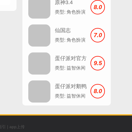
原神3.4
8.0
类型: 角色扮演
仙国志
7.0
类型: 角色扮演
蛋仔派对官方
9.5
服
类型: 益智休闲
蛋仔派对鹅鸭
8.0
杀
类型: 益智休闲
指引
|
app上传