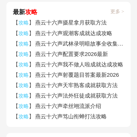
最新
攻略
更多 >
【
】
燕云十六声摄星拿月获取方法
攻略
【
】
燕云十六声观潮客成就达成攻略
攻略
【
】
燕云十六声武林录明暗故事全收集攻略
攻略
【
】
燕云十六声配置要求2026最新
攻略
【
】
燕云十六声我不做人啦成就达成攻略
攻略
【
】
燕云十六声射覆题目答案最新2026
攻略
【
】
燕云十六声天牢熟客成就获取方法
攻略
【
】
燕云十六声法外狂徒成就获取方法
攻略
【
】
燕云十六声牵丝翊流派介绍
攻略
【
】
燕云十六声笃山衔蝉打法攻略
攻略