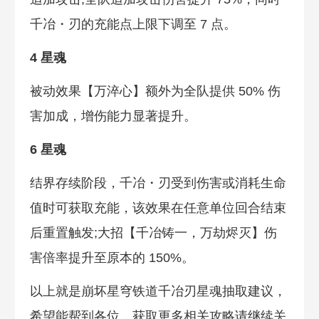
千冶・刃的充能点上限下调至 7 点。
4 星魂
被动效果【万淬心】额外为全队提供 50% 伤
害加成，增伤能力显著提升。
6 星魂
结界存续阶段，千冶・刃受到伤害或消耗生命
值时可获取充能，该效果在任意单位回合结束
后重置触发;大招【千冶铸一，万劫烬灭】伤
害倍率提升至原本的 150%。
以上就是崩坏星穹铁道千冶刃星魂抽取建议，
希望能帮到各位，获取更多相关攻略请继续关