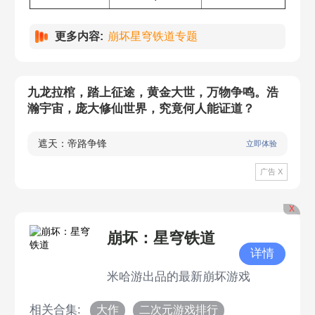
更多内容:
崩坏星穹铁道专题
九龙拉棺，踏上征途，黄金大世，万物争鸣。浩
瀚宇宙，庞大修仙世界，究竟何人能证道？
遮天：帝路争锋
立即体验
广告 X
X
崩坏：星穹铁道
详情
米哈游出品的最新崩坏游戏
相关合集:
大作
二次元游戏排行