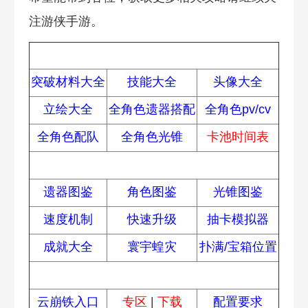
注游侠手游。
热门攻略
突破材料大全
技能大全
头像大全
立绘大全
全角色遗器搭配
全角色pv/cv
全角色配队
全角色光锥
卡池时间表
进阶攻略
遗器图鉴
角色图鉴
光锥图鉴
速度机制
快速升级
抽卡模拟器
成就大全
寰宇蝗灾
扑满/宝箱位置
常见问题
云崩铁入口
专区
|
下载
配置要求