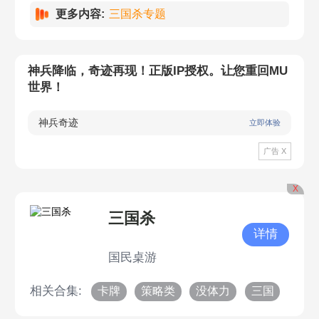
更多内容:
三国杀专题
神兵降临，奇迹再现！正版IP授权。让您重回MU
世界！
神兵奇迹
立即体验
广告 X
X
三国杀
详情
国民桌游
相关合集:
卡牌
策略类
没体力
三国