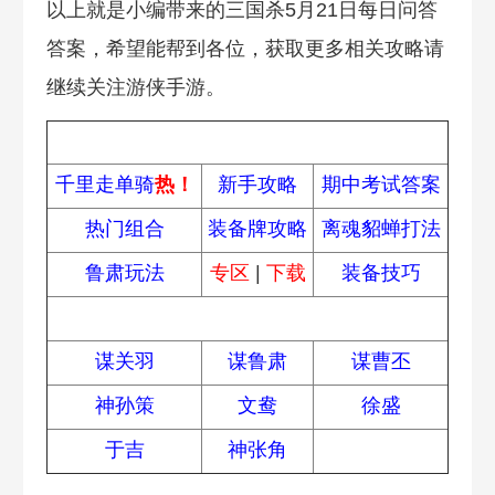
以上就是小编带来的三国杀5月21日每日问答
答案，希望能帮到各位，获取更多相关攻略请
继续关注游侠手游。
热门攻略
千里走单骑
热！
新手攻略
期中考试答案
热门组合
装备牌攻略
离魂貂蝉打法
鲁肃玩法
专区
|
下载
装备技巧
武将技能
谋关羽
谋鲁肃
谋曹丕
神孙策
文鸯
徐盛
于吉
神张角