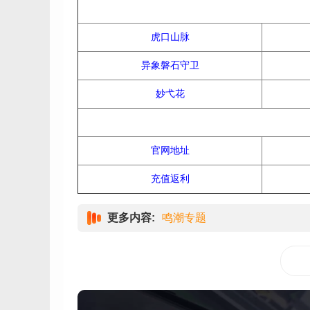
虎口山脉
异象磐石守卫
妙弋花
官网地址
充值返利
更多内容:
鸣潮专题