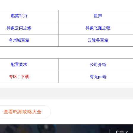
物资获取
惠英军力
星声
异象云闪之鳞
异象飞廉之猩
今州城宝箱
云陵谷宝箱
常见问题
配置要求
公司介绍
专区
|
下载
有无pc端
查看鸣潮攻略大全
广告 X