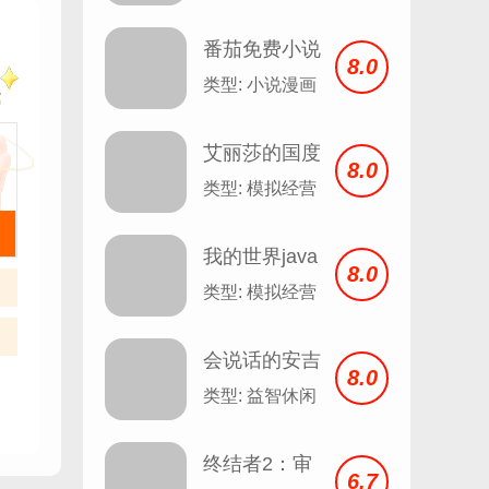
番茄免费小说
8.0
安卓
类型: 小说漫画
艾丽莎的国度
8.0
类型: 模拟经营
我的世界java
8.0
版
类型: 模拟经营
会说话的安吉
8.0
拉 Talking
类型: 益智休闲
Angela v2.3
终结者2：审
6.7