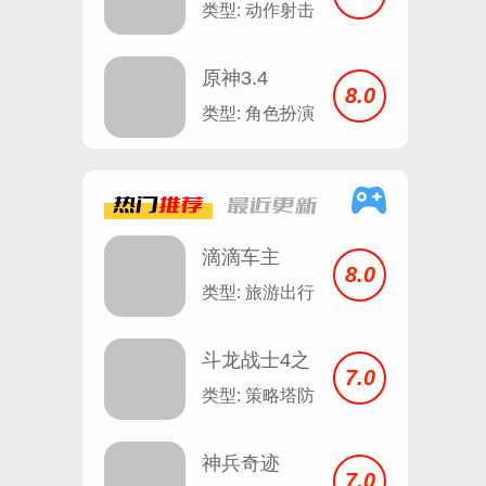
判日
类型: 动作射击
原神3.4
8.0
类型: 角色扮演
热门
推荐
最近
更新
滴滴车主
8.0
8.1.12
类型: 旅游出行
斗龙战士4之
7.0
双龙核
类型: 策略塔防
神兵奇迹
7.0