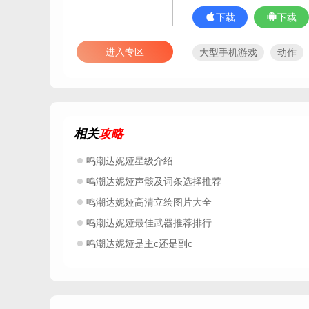
下载
下载
进入专区
大型手机游戏
动作
2026游戏排行榜前十名
鸣潮游戏版本大全
鸣
鸣潮所有版本大全
三
2026有趣的角色扮演类
相关
攻略
2026最新手游
游戏手
有趣的互动游戏
好玩
鸣潮达妮娅星级介绍
经典的大型游戏
免费
鸣潮达妮娅声骸及词条选择推荐
好玩的二次元游戏下载
2026年手机游戏排行榜
鸣潮达妮娅高清立绘图片大全
鸣潮达妮娅最佳武器推荐排行
鸣潮达妮娅是主c还是副c