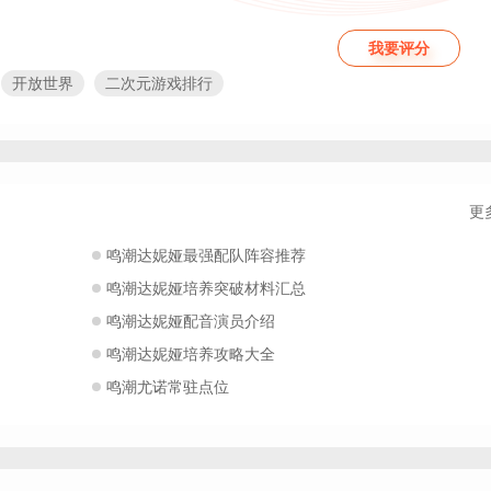
我要评分
开放世界
二次元游戏排行
2026年即将上线的手游
潮历史版本合集
鸣潮最新版本推荐
端互通游戏
2026支持三端体验的游戏
手游
最好玩的双端互通游戏
更
机排行榜
热门的rpg手游
的互动游戏合集
有意思的3a手游
鸣潮达妮娅最强配队阵容推荐
热门的手游
热门的多人联机游戏
鸣潮达妮娅培养突破材料汇总
新出的手游哪些值得下载
2026优秀的剧情向游戏
鸣潮达妮娅配音演员介绍
鸣潮达妮娅培养攻略大全
鸣潮尤诺常驻点位