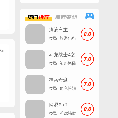
热门
推荐
最近
更新
滴滴车主
8.0
8.1.12
类型: 旅游出行
多>
斗龙战士4之
7.0
双龙核
类型: 策略塔防
神兵奇迹
7.0
类型: 角色扮演
网易Buff
8.0
类型: 游戏辅助