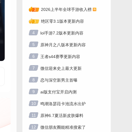
2026上半年全球手游收入榜
2
绝区零3.1版本更新内容
3
4
lol手游7.2版本更新内容
5
原神月之八版本更新内容
6
王者s44赛季更新内容
7
微信迎来史上最大更新
8
恋与深空新男主首曝
9
ai版支付宝开启内测
10
鸣潮洛瑟菈卡池流水出炉
11
原神6.7夏活新皮肤爆料
12
微信朋友圈能精准搜索了