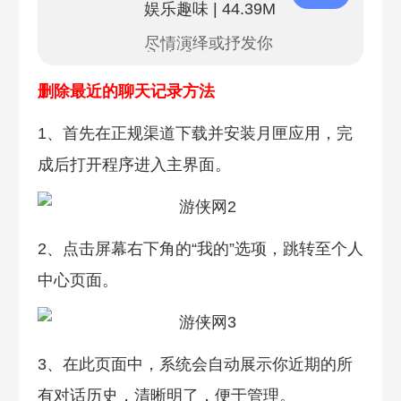
娱乐趣味
|
44.39M
尽情演绎或抒发你
的情感
删除最近的聊天记录方法
1、首先在正规渠道下载并安装月匣应用，完
成后打开程序进入主界面。
2、点击屏幕右下角的“我的”选项，跳转至个人
中心页面。
3、在此页面中，系统会自动展示你近期的所
有对话历史，清晰明了，便于管理。