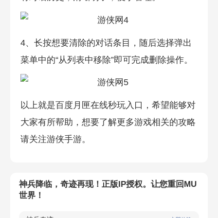
4、长按想要清除的对话条目，随后选择弹出
菜单中的“从列表中移除”即可完成删除操作。
以上就是百度月匣在线秒玩入口，希望能够对
大家有所帮助，想要了解更多游戏相关的攻略
请关注游侠手游。
神兵降临，奇迹再现！正版IP授权。让您重回MU
世界！