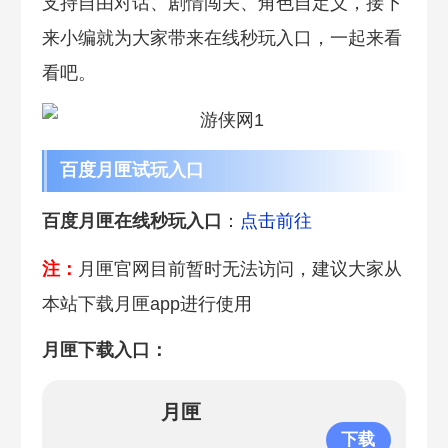
支持自由对话、剧情闯关、角色自定义，接下
来小编就为大家带来在线秒玩入口，一起来看
看吧。
百度月匣试玩入口
百度月匣在线秒玩入口
：
点击前往
注：
月匣官网目前暂时无法访问，建议大家从
本站下载月匣app进行使用
月匣下载入口：
月匣
下载