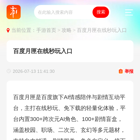
当前位置：
手游首页 >
攻略 >
百度月匣在线秒玩入口
百度月匣在线秒玩入口
2026-07-13 11:41:30
举报
百度月匣是百度旗下AI情感陪伴与剧情互动平
台，主打在线秒玩、免下载的轻量化体验，平
台内置300+跨次元AI角色、100+剧情盲盒，
涵盖校园、职场、二次元、玄幻等多元题材，