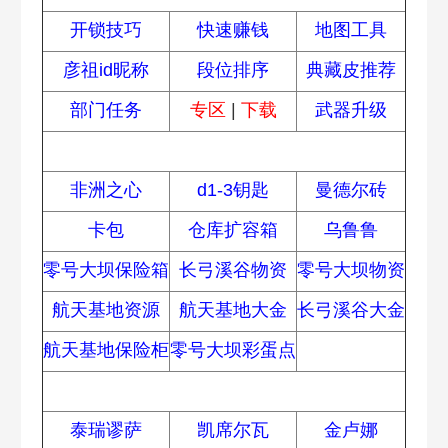
开锁技巧
快速赚钱
地图工具
彦祖id昵称
段位排序
典藏皮推荐
部门任务
专区
|
下载
武器升级
资源获取
非洲之心
d1-3钥匙
曼德尔砖
卡包
仓库扩容箱
乌鲁鲁
零号大坝保险箱
长弓溪谷物资
零号大坝物资
航天基地资源
航天基地大金
长弓溪谷大金
航天基地保险柜
零号大坝彩蛋点
干员介绍
泰瑞谬萨
凯席尔瓦
金卢娜