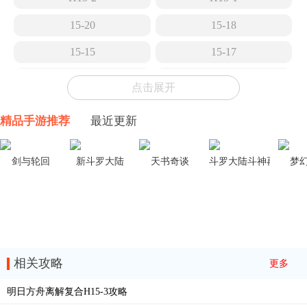
15-20
15-18
15-15
15-17
15-14
15-13
点击展开
15-12
15-11
精品手游推荐
最近更新
15-10
15-9
15-8
15-7
剑与轮回
新斗罗大陆
天书奇谈
斗罗大陆斗神再临
梦
15-6
15-5
TR-26
15-4
15-3
EA-EX-8冠冕
相关攻略
更多
EA-EX-7花环
EA-EX-6歌唱时
明日方舟离解复合H15-3攻略
EA-EX-5五月树
EA-EX-4突袭