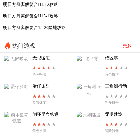
明日方舟离解复合H15-2攻略
EA-EX-4普通
EA-EX-3暖春游行
明日方舟离解复合H15-1攻略
EA-EX-2以篝火占卜
EA-EX-1帷幕另一侧
明日方舟离解复合15-20险地攻略
EA8夜尽之时
EA-7烧灯者
EA-6失路人
EA-5溺火
热门游戏
更多
EA-4旧舞步
EA-3惶惑与冲动
无限暖暖
绝区零
EA-2不过别离
EA-TR-1拨雾声
角色扮演
角色扮演
EA-1扉页所见
SE-S-2
蛋仔派对
三角洲行动
益智休闲
动作射击
崩坏星穹铁道
无期迷途
角色扮演
冒险解谜