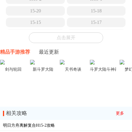
15-20
15-18
15-15
15-17
15-14
15-13
点击展开
15-12
15-11
精品手游推荐
最近更新
15-10
15-9
15-8
15-7
剑与轮回
新斗罗大陆
天书奇谈
斗罗大陆斗神再临
梦
15-6
15-5
TR-26
15-4
15-3
EA-EX-8冠冕
相关攻略
更多
EA-EX-7花环
EA-EX-6歌唱时
明日方舟离解复合H15-2攻略
EA-EX-5五月树
EA-EX-4突袭