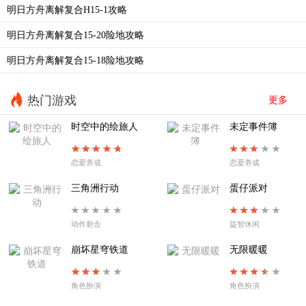
明日方舟离解复合H15-1攻略
EA-EX-4普通
EA-EX-3暖春游行
明日方舟离解复合15-20险地攻略
EA-EX-2以篝火占卜
EA-EX-1帷幕另一侧
明日方舟离解复合15-18险地攻略
EA8夜尽之时
EA-7烧灯者
EA-6失路人
EA-5溺火
热门游戏
更多
EA-4旧舞步
EA-3惶惑与冲动
时空中的绘旅人
未定事件簿
EA-2不过别离
EA-TR-1拨雾声
恋爱养成
恋爱养成
EA-1扉页所见
SE-S-2
三角洲行动
蛋仔派对
动作射击
益智休闲
崩坏星穹铁道
无限暖暖
角色扮演
角色扮演