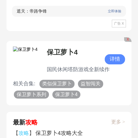
遮天：帝路争锋
立即体验
广告 X
X
保卫萝卜4
详情
国民休闲塔防游戏全新续作
相关合集:
类似保卫萝卜
益智闯关
保卫萝卜系列
保卫萝卜4
最新
攻略
更多 >
【
】
保卫萝卜4攻略大全
攻略