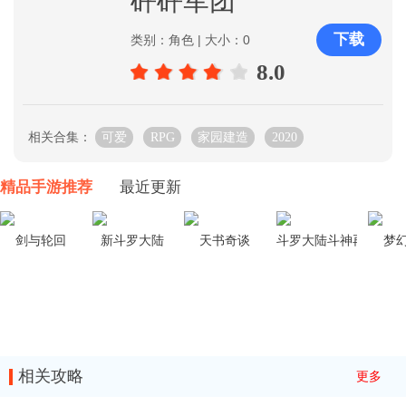
砰砰军团
场景二
下载
类别：角色 | 大小：0
1、首先我们先观察这一关怎么放置，根据我们的血量
8.0
来判断。
相关合集：
可爱
RPG
家园建造
2020
2、先在左侧放置一个盾兵，如图所示。
精品手游推荐
最近更新
3、然后盾兵会把左侧两格芯片推爆炸，然后继续推最
剑与轮回
新斗罗大陆
天书奇谈
斗罗大陆斗神再临
梦
右侧的芯片，此时我们可以放置在盾兵身后一个剑士。
4、盾兵推不到目的地就会死掉，这时候剑士就会把芯
片推到目的地。
相关攻略
更多