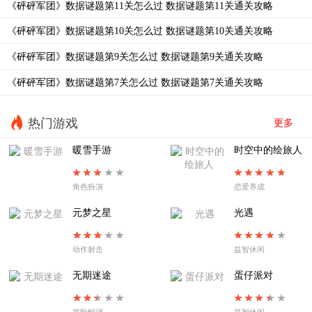
《砰砰军团》数据谜题第11关怎么过 数据谜题第11关通关攻略
场景三
《砰砰军团》数据谜题第10关怎么过 数据谜题第10关通关攻略
1、这一关我们需要考虑到
弓箭手
的血量。
《砰砰军团》数据谜题第9关怎么过 数据谜题第9关通关攻略
《砰砰军团》数据谜题第7关怎么过 数据谜题第7关通关攻略
2、首先我们使用剑士把右侧的芯片推两格，如图所
热门游戏
更多
示。
暖雪手游
时空中的绘旅人
3、然后把弓箭手放置在刚好能把后方的芯片推动一格
角色扮演
恋爱养成
的位置，如图所示。
元梦之星
光遇
动作射击
益智休闲
4、然后推芯片即可，如图所示。
无期迷途
蛋仔派对
冒险解谜
益智休闲