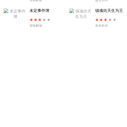
场景四
未定事件簿
镇魂街天生为王
1、首先我们发现目的地只能放置两个芯片。
冒险解谜
角色扮演
2、然后我们先放置弓箭手把后方的芯片推到目的地最
右侧，如图所示。
3、然后我们的弓箭手会死掉，这一场的弓箭手血好
少。
4、然后我们放置第二个弓箭手把没有到达目的地的右
侧芯片推到目的地，如图所示。
5、但是弓箭手的血量只能吧芯片推到目的地左侧一