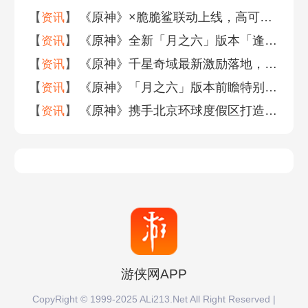
【
】
《原神》×脆脆鲨联动上线，高可玩性产品设计获好评
资讯
【
】
《原神》全新「月之六」版本「逢归的谶羽」今日正式开启！
资讯
【
】
《原神》千星奇域最新激励落地，中腰部创作者收益增长超四成
资讯
【
】
《原神》「月之六」版本前瞻特别节目：全新角色莉奈娅登场、蒙德新区域开放
资讯
【
】
《原神》携手北京环球度假区打造互动主题区，将蒙德城搬到现实世界
资讯
游侠网APP
CopyRight © 1999-2025 ALi213.Net All Right Reserved |