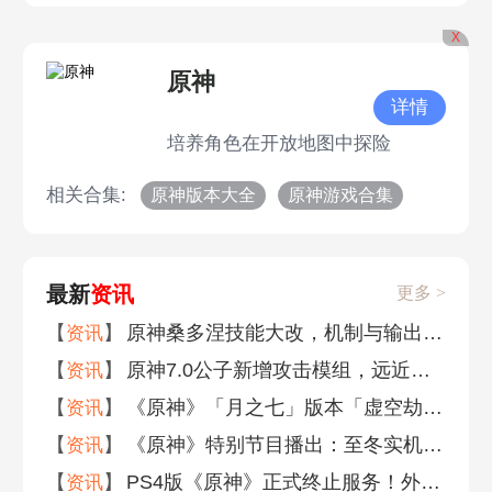
X
原神
详情
培养角色在开放地图中探险
相关合集:
原神版本大全
原神游戏合集
最新
资讯
更多 >
【
】
原神桑多涅技能大改，机制与输出能力全面重塑
资讯
【
】
原神7.0公子新增攻击模组，远近双形态连招手感迎来质变
资讯
【
】
《原神》「月之七」版本「虚空劫灰往世书」今日正式开启！
资讯
【
】
《原神》特别节目播出：至冬实机场景首次释出，将于8月12日上线
资讯
【
】
PS4版《原神》正式终止服务！外媒调侃：六年了仍无剧情跳过键
资讯