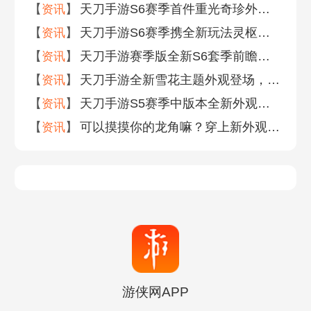
【
】
天刀手游S6赛季首件重光奇珍外观今日登场，以音为锦、以乐为形
资讯
【
】
天刀手游S6赛季携全新玩法灵枢绘世正式开启，欢迎来到活的江湖!
资讯
【
】
天刀手游赛季版全新S6套季前瞻，海量精彩内容首曝!
资讯
【
】
天刀手游全新雪花主题外观登场，共赴一场迟来的赏“雪”之约
资讯
【
】
天刀手游S5赛季中版本全新外观活动玩法前瞻，量大管饱，畅爽战斗超尽兴！
资讯
【
】
可以摸摸你的龙角嘛？穿上新外观在刀刀江湖乘风破浪！
资讯
游侠网APP