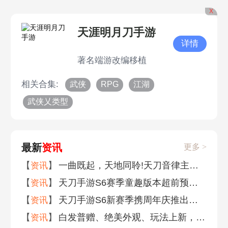
X
天涯明月刀手游
详情
著名端游改编移植
相关合集:
武侠
RPG
江湖
武侠乂类型
最新
资讯
更多 >
【
】
一曲既起，天地同聆!天刀音律主题外观现已上线！
资讯
【
】
天刀手游S6赛季童趣版本超前预告，新外观新玩法新活动揭秘
资讯
【
】
天刀手游S6新赛季携周年庆推出全新青春主题外观今日上线!
资讯
【
】
白发普赠、绝美外观、玩法上新，庆生宴版本海量精彩内容抢先看！
资讯