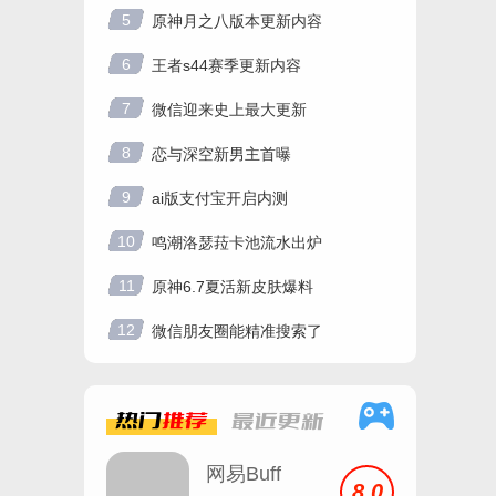
5
原神月之八版本更新内容
6
王者s44赛季更新内容
7
微信迎来史上最大更新
8
恋与深空新男主首曝
9
ai版支付宝开启内测
10
鸣潮洛瑟菈卡池流水出炉
11
原神6.7夏活新皮肤爆料
12
微信朋友圈能精准搜索了
热门
推荐
最近
更新
网易Buff
8.0