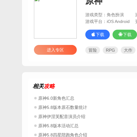
原神
游戏类型：角色扮演
游戏平台：iOS Android
下载
下载
进入专区
冒险
RPG
大作
2025年过审
类似万灵
最新手游大作
原神
和天涯明月刀差不多
2025安卓手游下载
2
相关
攻略
放假玩什么手游
十大
手游排行榜2025前十名
原神6.0新角色汇总
最受欢迎的人气手游排行榜
原神5.8版本原石数量统计
开放世界游戏
高画质
网络手游人气排行榜
原神伊涅芙配音演员介绍
2025寒假必玩游戏
适
原神5.8版本活动汇总
寒假必玩的30款手游
原神5.8四星陪跑角色介绍