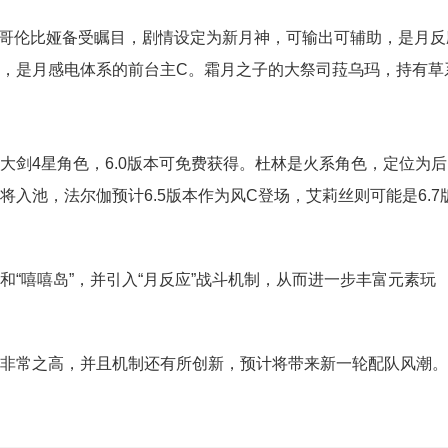
” 哥伦比娅备受瞩目，剧情设定为新月神，可输出可辅助，是月反
，是月感电体系的前台主C。霜月之子的大祭司菈乌玛，持有草
大剑4星角色，6.0版本可免费获得。杜林是火系角色，定位为后
入池，法尔伽预计6.5版本作为风C登场，艾莉丝则可能是6.7
”和“嘻嘻岛”，并引入“月反应”战斗机制，从而进一步丰富元素玩
非常之高，并且机制还有所创新，预计将带来新一轮配队风潮。