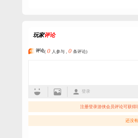
寒假适合玩的游戏
2
开放世界角色扮演游戏
2025寒假热门游戏
角
最好玩的寒假游戏
特
开放世界探险
寒假推
玩家
评论
适合春节玩的游戏
角
寒假打发时间的手游
0
0
评论
(
人参与 ,
条评论)
寒假假期好玩的游戏
适合寒假玩的游戏
2
寒假好玩的手游
春节
寒假推荐的手游
自由
手游游戏排行榜2025
2025值得玩的游戏
原
登录
五一假期游戏推荐
类
2025二次元手游
原神
注册登录游侠会员评论可获得
原神版本大全
米哈游
原神国际服版本
20
还没
2025热门的十大良心游戏
超好玩的手游
202