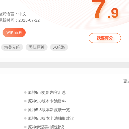
7
.9
游戏语言：中文
更新时间：2025-07-22
WIKI百科
我要评分
精美立绘
类似原神
米哈游
启源
开放式冒险
2025年值得期待
网络手游排行榜
卡通渲染
TGS2025
日式RPG
2025百度游戏年度盛典
025TapTap年度游戏
寝室开黑游戏
更
高分手游
人气最高手游排行榜2025
手游手游排行榜第一名
原神5.8更新内容汇总
2025年
比较好玩的手游
原神5.8版本卡池爆料
超清晰
最火游戏排行
二次元风格手游
世界上最好玩的游戏
原神5.8版本新皮肤一览
合寒假玩的游戏排行榜
原神5.8版本卡池抽取建议
2025手机游戏
适合寒假玩的手游
原神伊涅芙抽取建议