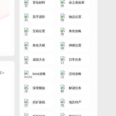
背包材料
命之座效果
高手进阶
物品位置
宝箱位置
角色攻略
角色天赋
神瞳位置
成就大全
日常任务
多>
boss攻略
活动攻略
深境螺旋
解谜任务
挖矿路线
地区特产