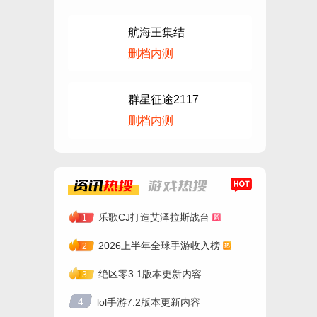
航海王集结
删档内测
群星征途2117
删档内测
资讯
热搜
游戏
热搜
乐歌CJ打造艾泽拉斯战台
1
2026上半年全球手游收入榜
2
绝区零3.1版本更新内容
3
4
lol手游7.2版本更新内容