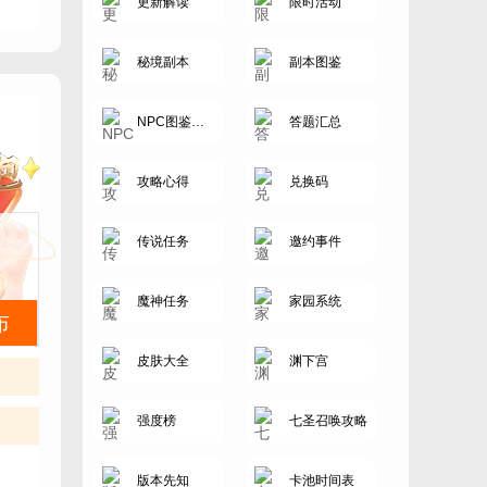
更新解读
限时活动
秘境副本
副本图鉴
NPC图鉴大全
答题汇总
攻略心得
兑换码
传说任务
邀约事件
魔神任务
家园系统
布
皮肤大全
渊下宫
强度榜
七圣召唤攻略
版本先知
卡池时间表