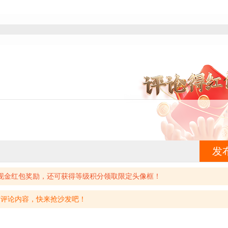
025适合春节玩的的游戏
10款寒假必玩的联机手游
色扮演探索
寒假特别好玩的游戏
别适合寒假玩的游戏
寒假无聊玩的游戏
荐的手机游戏
春节必玩的游戏
色扮演探险
寒假好玩的游戏
学生党寒假必玩的手游
春节假期玩的游戏
假期必玩游戏
适合假期的游戏
025好玩的寒假游戏
过年好玩的手游
放假必玩的游戏
寒假特好玩的游戏
角色扮演
类似魔兽世界的游戏
2025好玩的手游
2025最近最火的手游
神最新版
类似崩坏星穹铁道的游戏
发
似塞尔达传说王国之泪的手机游戏
系列游戏
假期适合玩的手游
现金红包奖励，还可获得等级积分领取限定头像框！
的游戏
原神国际服合集
25热门游戏
单机手机版rpg游戏
有评论内容，快来抢沙发吧！
过年玩什么游戏
新年玩什么游戏
5最火十大游戏
2025游戏排行榜前十名