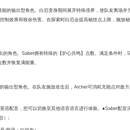
力技能的输出型角色。白厄变身期间展开特殊境界，使队友离场并
控制效果和致命伤害。在探索时白厄会提高秘技点上限，施放秘
出的角色。Saber拥有特殊的【炉心共鸣】点数。满足条件时，S
点数并恢复满能量。
技的输出型角色。在队友施放攻击后，Archer可消耗充能点对敌方
语配音，您可以切换至其他语音语言进行体验。●Saber配音
정）;
：吴磊;韩语：임채헌）。