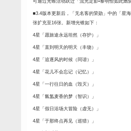
可通过光锥活动跃迁「流光定影•黎明恰如此燃烧
■3.4版本更新后，「无名客的荣勋」中的「星
张扩充至16张。新增光锥如下：
4星「愿旅途永远坦然（存护）」
4星「直到明天的明天（丰饶）」
4星「追逐风的时候（同谐）」
4星「花儿不会忘记（记忆）」
4星「一行往日的血（毁灭）」
4星「氤氲麦香的梦（智识）」
4星「假日浴场大冒险（虚无）」
4星「于那终点再见（巡猎）」