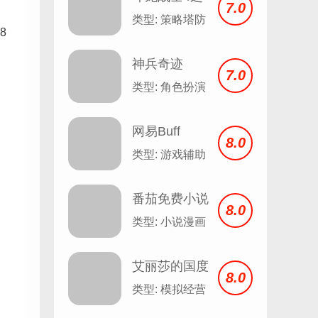
7.0
双龙核
类型: 策略塔防
8
神兵奇迹
7.0
类型: 角色扮演
网易Buff
8.0
类型: 游戏辅助
番茄免费小说
8.0
安卓
类型: 小说漫画
艾丽莎的国度
8.0
类型: 模拟经营