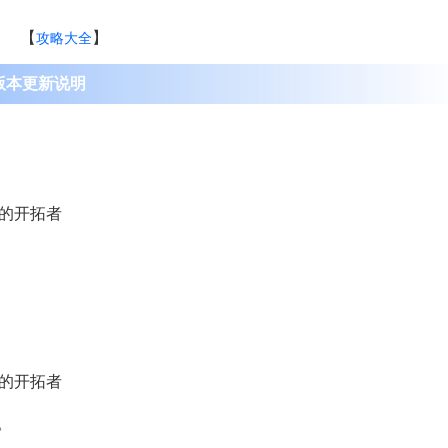
【
】
攻略大全
版本更新说明
4级的开拓者
4级的开拓者
件。