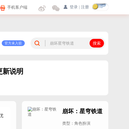
手机客户端
登录
|
注册
官方未入驻
更新说明
＞
崩坏：星穹铁道
优
类型：角色扮演