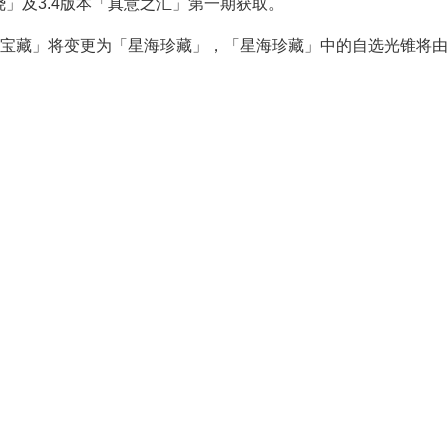
」及3.4版本「真意之汇」第一期获取。
海宝藏」将变更为「星海珍藏」，「星海珍藏」中的自选光锥将由