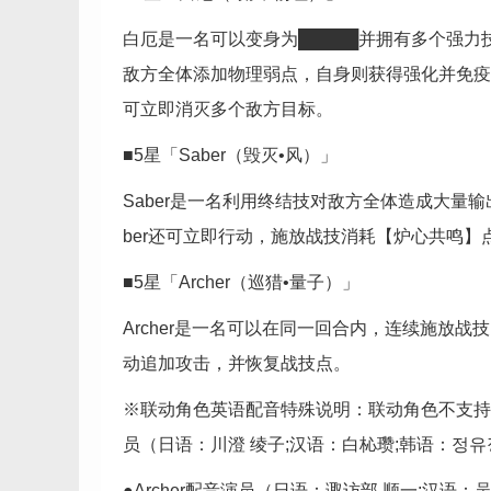
白厄是一名可以变身为█████并拥有多个强
敌方全体添加物理弱点，自身则获得强化并免疫
可立即消灭多个敌方目标。
■5星「Saber（毁灭•风）」
Saber是一名利用终结技对敌方全体造成大量输
ber还可立即行动，施放战技消耗【炉心共鸣】
■5星「Archer（巡猎•量子）」
Archer是一名可以在同一回合内，连续施放战
动追加攻击，并恢复战技点。
※联动角色英语配音特殊说明：联动角色不支持英
员（日语：川澄 绫子;汉语：白杺瓒;韩语：정유
●Archer配音演员（日语：诹访部 顺一;汉语