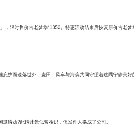
」，限时售价古老梦华*1350。特惠活动结束后恢复原价古老梦
帷庇护而遗落世外，麦田、风车与海滨共同守望着这隅宁静美好
测邀请函?此情此景似曾相识，但发件人换成了公司。