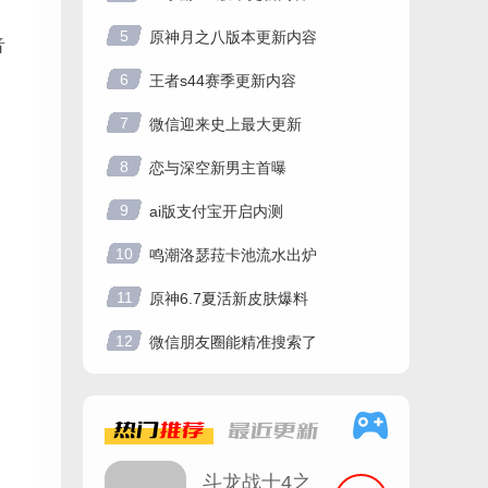
5
原神月之八版本更新内容
音
6
王者s44赛季更新内容
7
微信迎来史上最大更新
8
恋与深空新男主首曝
9
ai版支付宝开启内测
10
鸣潮洛瑟菈卡池流水出炉
11
原神6.7夏活新皮肤爆料
12
微信朋友圈能精准搜索了
热门
推荐
最近
更新
斗龙战士4之