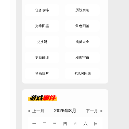
任务攻略
历战余响
光锥图鉴
角色图鉴
兑换码
成就大全
更新解读
模拟宇宙
动画短片
卡池时间表
游戏
事件
2026年8月
< 上一月
下一月 >
一
二
三
四
五
六
日