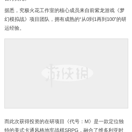
据悉，究极火花工作室的核心成员来自前紫龙游戏《梦
幻模拟战》项目团队，拥有成熟的“从0到1再到100”的研
运经验。
而此次获得投资的在研项目《代号：M》是一款定位独
特的美式卡通风格地牢战棋SRPG，融合了维多利亚时