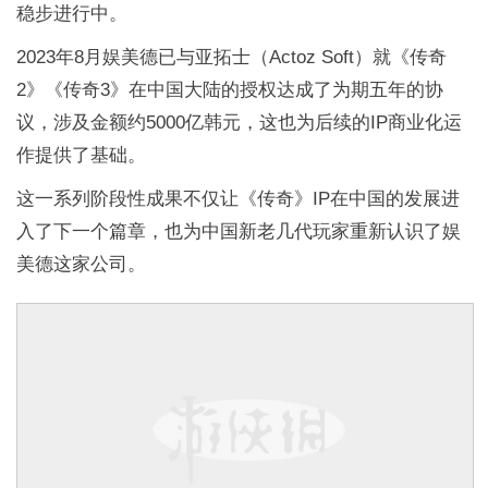
稳步进行中。
2023年8月娱美德已与亚拓士（Actoz Soft）就《传奇
2》《传奇3》在中国大陆的授权达成了为期五年的协
议，涉及金额约5000亿韩元，这也为后续的IP商业化运
作提供了基础。
这一系列阶段性成果不仅让《传奇》IP在中国的发展进
入了下一个篇章，也为中国新老几代玩家重新认识了娱
美德这家公司。