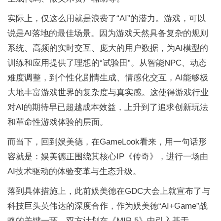
实际上，仅这么用就是浪费了“AI”的潜力。游戏，可以
说是AI落地的最佳场景。因为游戏天然具备复杂的规则
系统、高频的实时交互、庞大的用户数据，为AI模型的
训练和应用提供了理想的“试验田”。从智能NPC、动态
难度调整，到个性化剧情生成、情感化交互，AI能够极
大地丰富游戏世界的复杂度与真实感。这使得游戏行业
对AI的期待早已超越成本效益，上升到了追求创新玩法
和革命性游戏体验的层面。
而当下，回到娱美德，在GameLook看来，用一句话形
容就是：娱美德正围绕其核心IP《传奇》，进行一场由
AI技术驱动的体验变革与生态升级。
落到具体措施上，此前娱美德在GDC大会上就宣布了与
科技巨头英伟达的深度合作，作为娱美德“AI+Game”战
略的关键一环，双方计划在《MIR 5》中引入基于