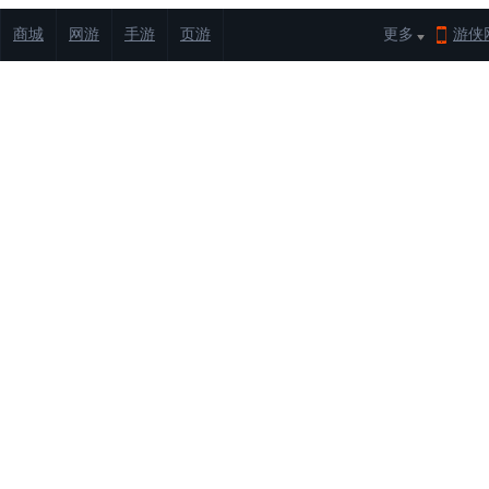
商城
网游
手游
页游
更多
游侠