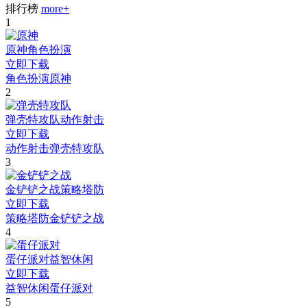
排行榜
more+
1
原神
角色扮演
立即下载
角色扮演
原神
2
弹壳特攻队
动作射击
立即下载
动作射击
弹壳特攻队
3
金铲铲之战
策略塔防
立即下载
策略塔防
金铲铲之战
4
蛋仔派对
益智休闲
立即下载
益智休闲
蛋仔派对
5