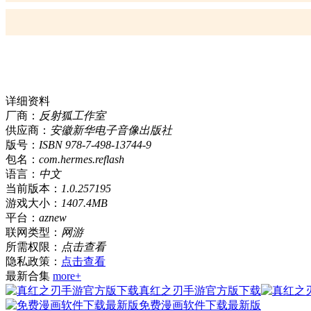
详细资料
厂商：
反射狐工作室
供应商：
安徽新华电子音像出版社
版号：
ISBN 978-7-498-13744-9
包名：
com.hermes.reflash
语言：
中文
当前版本：
1.0.257195
游戏大小：
1407.4MB
平台：
aznew
联网类型：
网游
所需权限：
点击查看
隐私政策：
点击查看
最新合集
more+
真红之刃手游官方版下载
免费漫画软件下载最新版