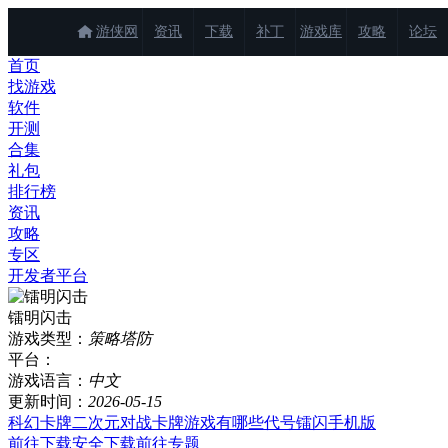
游侠网
资讯
下载
补丁
游戏库
攻略
论坛
首页
找游戏
软件
开测
合集
礼包
排行榜
资讯
攻略
专区
开发者平台
镭明闪击
游戏类型：
策略塔防
平台：
游戏语言：
中文
更新时间：
2026-05-15
科幻卡牌
二次元对战
卡牌游戏有哪些
代号镭闪手机版
前往下载
安全下载
前往专题