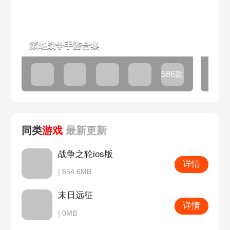
策略战争手游合集
帝国
586款
同类
游戏
最新
更新
战争之轮ios版
详情
| 654.6MB
末日远征
详情
| 0MB