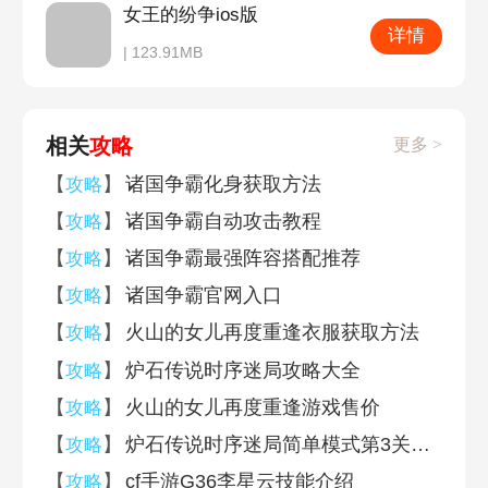
女王的纷争ios版
详情
| 123.91MB
相关
攻略
更多 >
【
】
诸国争霸化身获取方法
攻略
【
】
诸国争霸自动攻击教程
攻略
【
】
诸国争霸最强阵容搭配推荐
攻略
【
】
诸国争霸官网入口
攻略
【
】
火山的女儿再度重逢衣服获取方法
攻略
【
】
炉石传说时序迷局攻略大全
攻略
【
】
火山的女儿再度重逢游戏售价
攻略
【
】
炉石传说时序迷局简单模式第3关攻略
攻略
【
】
cf手游G36李星云技能介绍
攻略