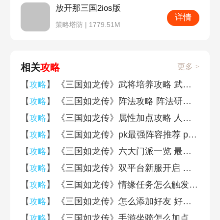
放开那三国2ios版
详情
策略塔防 | 1779.51M
相关
攻略
更多 >
【
】
《三国如龙传》武将培养攻略 武将怎么培养好
攻略
【
】
《三国如龙传》阵法攻略 阵法研究详情
攻略
【
】
《三国如龙传》属性加点攻略 人物升级要如何加点
攻略
【
】
《三国如龙传》pk最强阵容推荐 pk套路推荐
攻略
【
】
《三国如龙传》六大门派一览 最强职业推荐
攻略
【
】
《三国如龙传》双平台新服开启 为期14天的狂欢来袭
攻略
【
】
《三国如龙传》情缘任务怎么触发 情缘任务流程攻略分享
攻略
【
】
《三国如龙传》怎么添加好友 好友添加方法介绍
攻略
【
】
《三国如龙传》手游坐骑怎么加点 全坐骑获得方法技能加点技巧
攻略