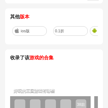
其他
版本
ios版
0.1折
三国
收录了该
游戏的合集
好玩的三国游戏有哪些
0.0
38款