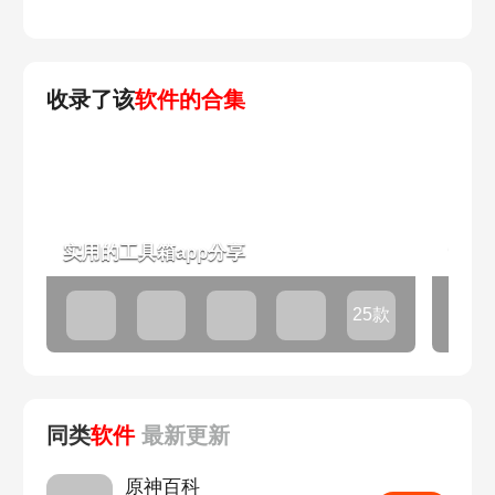
收录了该
软件的合集
实用的工具箱app分享
简单
25款
同类
软件
最新
更新
原神百科