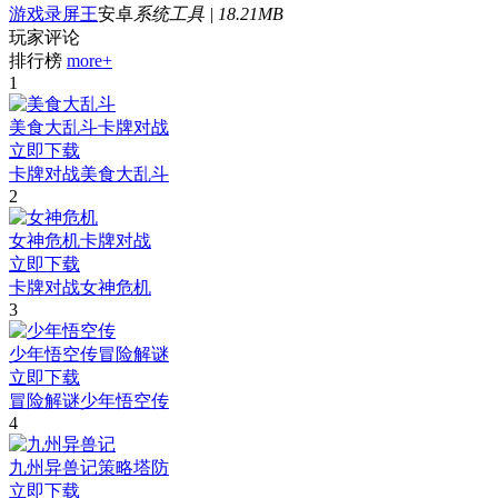
游戏录屏王
安卓
系统工具 | 18.21MB
玩家评论
排行榜
more+
1
美食大乱斗
卡牌对战
立即下载
卡牌对战
美食大乱斗
2
女神危机
卡牌对战
立即下载
卡牌对战
女神危机
3
少年悟空传
冒险解谜
立即下载
冒险解谜
少年悟空传
4
九州异兽记
策略塔防
立即下载