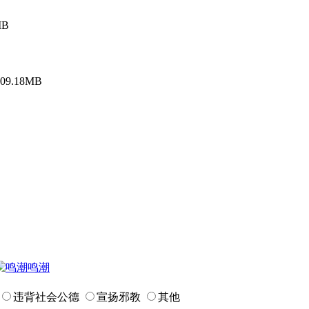
MB
9.18MB
鸣潮
违背社会公德
宣扬邪教
其他