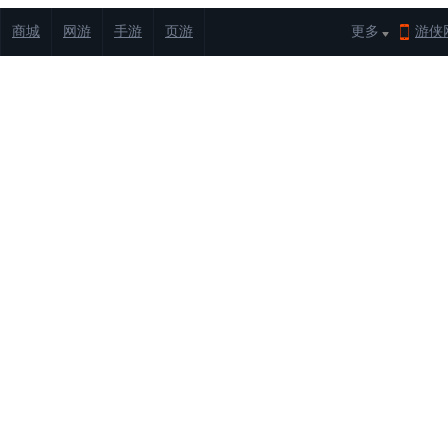
商城
网游
手游
页游
更多
游侠