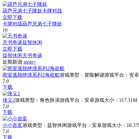
葫芦兄弟七子降妖
卡牌对战
立即下载
卡牌对战
葫芦兄弟七子降妖
10
天书奇谈
益智休闲
立即下载
益智休闲
天书奇谈
近期新游
more+
密室逃脱绝境系列2海盗船
游戏类型：冒险解谜
游戏平台：安卓
7
.0
下载
侠义2
游戏类型：角色扮演
游戏平台：安卓
游戏大小：317.31M
7
.0
下载
小小首富
游戏类型：益智休闲
游戏平台：安卓
游戏大小：10.37
7
.0
下载