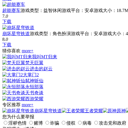
超能赛车
游戏类型：益智休闲
游戏平台：安卓
游戏大小：18.7
7
.0
下载
崩坏星穹铁道
游戏类型：角色扮演
游戏平台：安卓
游戏大小：40
8
.0
下载
猜你喜欢
more+
我叫MT归来
梵天巨翼
进击的赵云
大掌门2
弑神斩仙
永恒部落
天书奇谈
西游荣耀
专区推荐
more+
崩坏星穹铁道
王者荣耀
原神
您为什么要举报
淫秽色情
赌博
诈骗
侵权
病毒
攻击党和政府