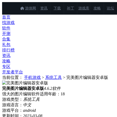
游侠网
资讯
下载
补丁
游戏库
攻略
论坛
首页
找游戏
软件
开测
合集
礼包
排行榜
资讯
攻略
专区
开发者平台
当前位置：
手机游戏
>
系统工具
> 完美图片编辑器安卓版
完美图片编辑器安卓版
4.6.2
软件
强大的图片编辑软件
适用年龄：
18
游戏类型：
系统工具
游戏语言：
中文
游戏平台：
android
更新时间：
2023-03-08