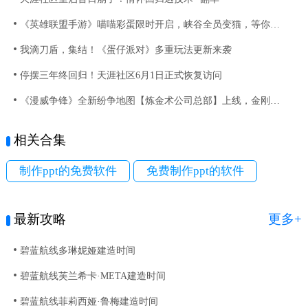
《英雄联盟手游》喵喵彩蛋限时开启，峡谷全员变猫，等你来撸！
我滴刀盾，集结！《蛋仔派对》多重玩法更新来袭
停摆三年终回归！天涯社区6月1日正式恢复访问
《漫威争锋》全新纷争地图【炼金术公司总部】上线，金刚狼与黑猫新制服齐登场
相关合集
制作ppt的免费软件
免费制作ppt的软件
最新攻略
更多+
碧蓝航线多琳妮娅建造时间
碧蓝航线芙兰希卡·META建造时间
碧蓝航线菲莉西娅·鲁梅建造时间