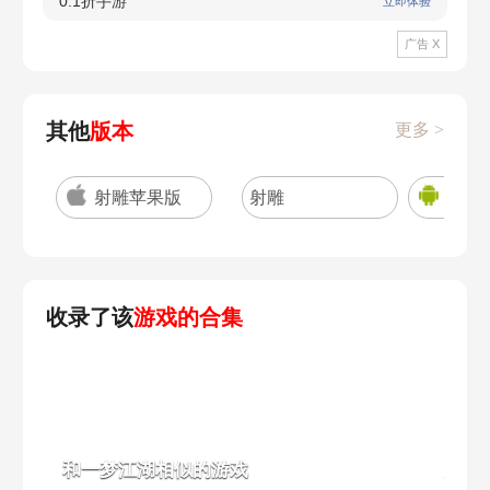
0.1折手游
立即体验
广告 X
其他
版本
更多 >
射雕苹果版
射雕
射雕2
收录了该
游戏的合集
和一梦江湖相似的游戏
大型