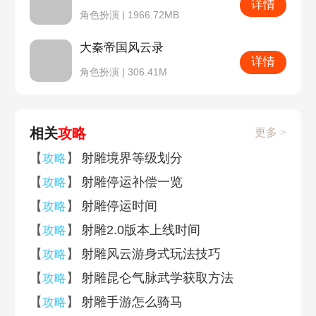
详情
角色扮演 | 1966.72MB
大秦帝国风云录
详情
角色扮演 | 306.41M
相关
攻略
更多 >
【
】
射雕境界等级划分
攻略
【
】
射雕停运补偿一览
攻略
【
】
射雕停运时间
攻略
【
】
射雕2.0版本上线时间
攻略
【
】
射雕风云游身式玩法技巧
攻略
【
】
射雕昆仑气脉武学获取方法
攻略
【
】
射雕手游怎么骑马
攻略